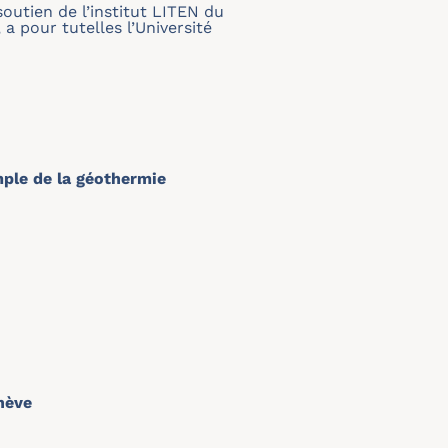
outien de l’institut LITEN du
 a pour tutelles l’Université
mple de la géothermie
nève