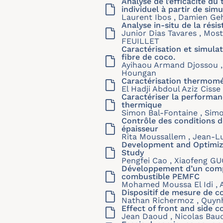
Analyse de l’efficacité d
individuel à partir de si
Laurent Ibos , Damien Gehl
Analyse in-situ de la rés
Junior Dias Tavares , Mos
FEUILLET
Caractérisation et simul
fibre de coco.
Ayihaou Armand Djossou ,
Houngan
Caractérisation thermoméc
El Hadji Abdoul Aziz Cisse
Caractériser la performan
thermique
Simon Bal-Fontaine , Sim
Contrôle des conditions d
épaisseur
Rita Moussallem , Jean-Lu
Development and Optimizat
Study
Pengfei Cao , Xiaofeng GUO
Développement d’un compo
combustible PEMFC
Mohamed Moussa El Idi , At
Dispositif de mesure de c
Nathan Richermoz , Quynh
Effect of front and side 
Jean Daoud , Nicolas Baud