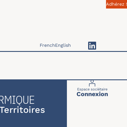
Adhérez !
French
English
Menu du compte 
Espace sociétaire
Connexion
ERMIQUE
erritoires