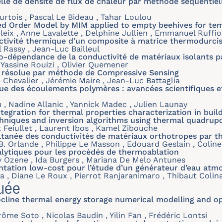
lle de densité de flux de chaleur par méthode séquentiell
rtois , Pascal Le Bideau , Tahar Loulou
 Order Model by MIM applied to empty beehives for tem
eix , Anne Lavalette , Delphine Jullien , Emmanuel Ruffio
uctivité thermique d’un composite à matrice thermodurcis
l Rassy , Jean-Luc Bailleul
mo-dépendance de la conductivité de matériaux isolants
, Yassine Rouizi , Olivier Quemener
 résolue par méthode de Compressive Sensing
 Chevalier , Jérémie Maire , Jean-Luc Battaglia
e des écoulements polymères : avancées scientifiques e
 , Nadine Allanic , Yannick Madec , Julien Launay
tegration for thermal properties characterization in buil
techniques and inversion algorithms using thermal quadrup
 Feiullet , Laurent Ibos , Kamel Zibouche
ltanée des conductivités de matériaux orthotropes par 
B. Orlande , Philippe Le Masson , Edouard Geslain , Colin
alytiques pour les procédés de thermoablation
ry Ozene , Ida Burgers , Mariana De Melo Antunes
ntation low-cost pour l’étude d’un générateur d’eau atm
 , Diane Le Roux , Pierrot Ranjaranimaro , Thibaut Colin
uée
cline thermal energy storage numerical modelling and op
me Soto , Nicolas Baudin , Yilin Fan , Frédéric Lontsi