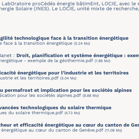
e LabOratoire proCédés énergIe bâtimEnt, LOCIE, avec le s
Énergie Solaire (INES). Le LOCIE, unité mixte de recherche,
.
agilité technologique face à la transition énergétique
ue face à la transition énergétique
(5.24 Mo)
Banet :
Droit, planification et système énergétique : exe
énergétique - exemple de la géothermie.pdf
(1.86 Mo)
icacité énergétique pour l’industrie et les territoires
ustrie et les territoires.pdf
(5.04 Mo)
u permafrost et implication pour les sociétés alpines
ication pour les sociétés alpines.pdf
(8.88 Mo)
avancées technologiques du solaire thermique
ues du solaire thermique.pdf
(4.73 Mo)
cheur et efficacité énergétique au cœur du canton de Ge
té énergétique au cœur du canton de Genève.pdf
(11.08 Mo)