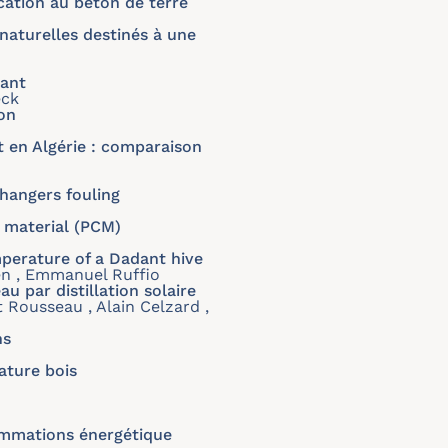
ation au béton de terre
naturelles destinés à une
vant
eck
on
t en Algérie : comparaison
hangers fouling
 material (PCM)
mperature of a Dadant hive
ien , Emmanuel Ruffio
 par distillation solaire
t Rousseau , Alain Celzard ,
ns
ature bois
ommations énergétique