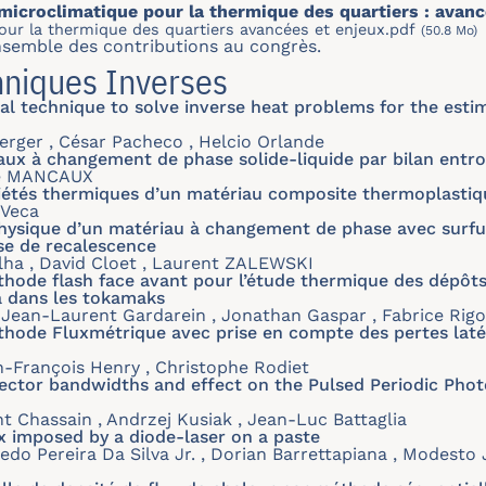
microclimatique pour la thermique des quartiers : avanc
our la thermique des quartiers avancées et enjeux.pdf
(50.8 Mo)
nsemble des contributions au congrès.
hniques Inverses
al technique to solve inverse heat problems for the esti
Berger , César Pacheco , Helcio Orlande
aux à changement de phase solide-liquide par bilan entr
ie MANCAUX
riétés thermiques d’un matériau composite thermoplastiq
 Veca
ysique d’un matériau à changement de phase avec surfusi
ase de recalescence
ailha , David Cloet , Laurent ZALEWSKI
ode flash face avant pour l’étude thermique des dépôt
a dans les tokamaks
Jean-Laurent Gardarein , Jonathan Gaspar , Fabrice Rigo
ode Fluxmétrique avec prise en compte des pertes latér
-François Henry , Christophe Rodiet
etector bandwidths and effect on the Pulsed Periodic Ph
 Chassain , Andrzej Kusiak , Jean-Luc Battaglia
ux imposed by a diode-laser on a paste
edo Pereira Da Silva Jr. , Dorian Barrettapiana , Modesto