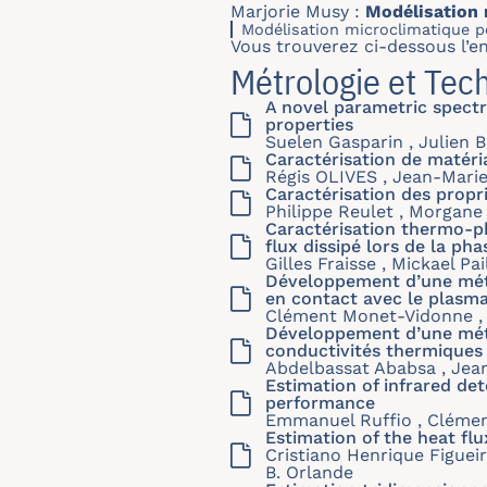
Marjorie Musy :
Modélisation 
Modélisation microclimatique p
Vous trouverez ci-dessous l’e
Métrologie et Tec
A novel parametric spectr
properties
Suelen Gasparin , Julien 
Caractérisation de matéri
Régis OLIVES , Jean-Mar
Caractérisation des prop
Philippe Reulet , Morgane
Caractérisation thermo-ph
flux dissipé lors de la ph
Gilles Fraisse , Mickael P
Développement d’une méth
en contact avec le plasm
Clément Monet-Vidonne , 
Développement d’une méth
conductivités thermiques
Abdelbassat Ababsa , Jean
Estimation of infrared d
performance
Emmanuel Ruffio , Clément
Estimation of the heat fl
Cristiano Henrique Figueir
B. Orlande