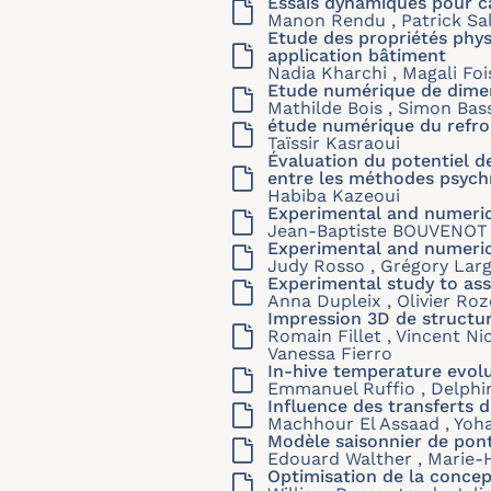
Essais dynamiques pour c
Manon Rendu , Patrick Sa
Etude des propriétés phys
application bâtiment
Nadia Kharchi , Magali Foi
Etude numérique de dimen
Mathilde Bois , Simon Bas
étude numérique du refroi
Taïssir Kasraoui
Évaluation du potentiel d
entre les méthodes psych
Habiba Kazeoui
Experimental and numerica
Jean-Baptiste BOUVENOT
Experimental and numerica
Judy Rosso , Grégory Largi
Experimental study to ass
Anna Dupleix , Olivier Ro
Impression 3D de structur
Romain Fillet , Vincent Ni
Vanessa Fierro
In-hive temperature evol
Emmanuel Ruffio , Delphin
Influence des transferts 
Machhour El Assaad , Yoha
Modèle saisonnier de pon
Edouard Walther , Marie-
Optimisation de la conce