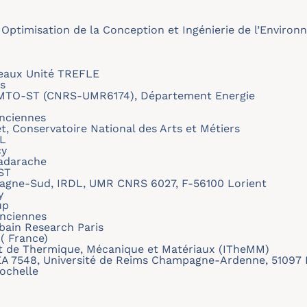
 Optimisation de la Conception et Ingénierie de l’Environ
deaux Unité TREFLE
s
 FEMTO-ST (CNRS-UMR6174), Département Energie
nciennes
t, Conservatoire National des Arts et Métiers
DL
cy
Cadarache
ST
etagne-Sud, IRDL, UMR CNRS 6027, F-56100 Lorient
y
up
enciennes
ain Research Paris
 ( France)
tut de Thermique, Mécanique et Matériaux (ITheMM)
EA 7548, Université de Reims Champagne-Ardenne, 51097 
Rochelle
)