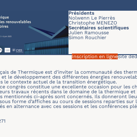
Présidents
Nolwenn Le Pierrès
Christophe MENEZO
Secrétaires scientifiques
Julien Ramousse
Simon Rouchier
Inscription en ligne
Site déd
çais de Thermique est d'inviter la communauté des thermic
té et le développement des différentes énergies renouvelab
ns le contexte actuel de la transition énergétique.
e congrès constitue une excellente occasion pour les cher
leurs travaux récents dans le domaine de la thermique et 
es mentionnés ci-après sont concernés. Ils donneront li
 sous forme d’affiches au cours de sessions reparties sur
s en alternance avec ces sessions et les conférences plé
271