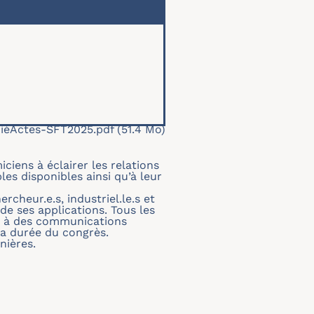
ié
Actes-SFT2025.pdf
(51.4 Mo)
iens à éclairer les relations
les disponibles ainsi qu’à leur
cheur.e.s, industriel.le.s et
de ses applications. Tous les
eu à des communications
 la durée du congrès.
nières.