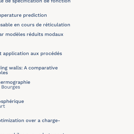
e de spécification de fonction
perature prediction
sable en cours de réticulation
 par modèles réduits modaux
t application aux procédés
ding walls: A comparative
oles
thermographie
e Bourges
osphérique
art
timization over a charge-