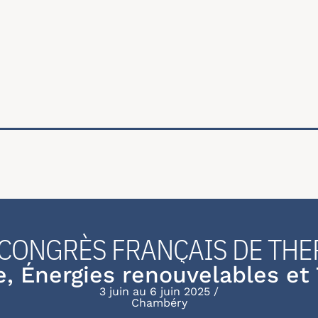
ale
CONGRÈS FRANÇAIS DE TH
, Énergies renouvelables et T
3 juin au 6 juin 2025
Chambéry