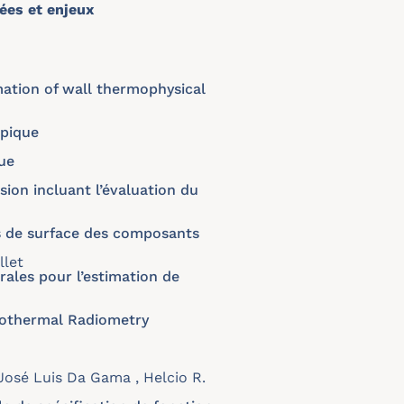
ées et enjeux
mation of wall thermophysical
opique
ue
on incluant l’évaluation du
s de surface des composants
llet
ales pour l’estimation de
otothermal Radiometry
 José Luis Da Gama , Helcio R.