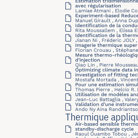
Estimation tridimensionne
avec régularisation
Lamiae Atmani , Elodie Cou
Experiment-based Reduced
Manuel Girault , Anna Dupl
Identification de la cond
Rita Moussallem , Elissa E
Identification de la ther
Jianan Ni , Fréderic JOLY 
Imagerie thermique super
Florian Crouau , Stéphane
Mesure thermo-rhéologiqu
d’injection
Qiao Lin , Pierre Mousseau
Optimizing climate data in
investigation of fitting 
Mostafa Mortada , Vincent
Pour une estimation simu
Thomas Pierre , Helcio R. 
Utilisation de modèles an
Jean-Luc Battaglia , Vale
Validation d’une instrume
Ando Ny Aina Randriantsoa
Thermique appliq
Air-based sensible thermo
standby-discharge cycle
Raoul Ouambo Tobou , Jérô