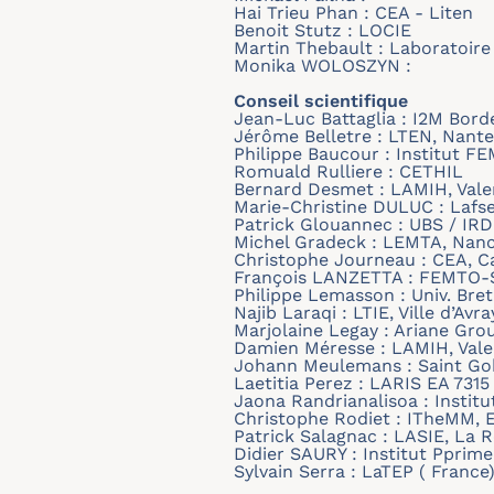
Hai Trieu Phan : CEA - Liten
Benoit Stutz : LOCIE
Martin Thebault : Laboratoire
Monika WOLOSZYN :
Conseil scientifique
Jean-Luc Battaglia : I2M Bor
Jérôme Belletre : LTEN, Nante
Philippe Baucour : Institut
Romuald Rulliere : CETHIL
Bernard Desmet : LAMIH, Vale
Marie-Christine DULUC : Lafse
Patrick Glouannec : UBS / IR
Michel Gradeck : LEMTA, Nan
Christophe Journeau : CEA, 
François LANZETTA : FEMTO-
Philippe Lemasson : Univ. Br
Najib Laraqi : LTIE, Ville d’Avra
Marjolaine Legay : Ariane Gro
Damien Méresse : LAMIH, Val
Johann Meulemans : Saint Gob
Laetitia Perez : LARIS EA 7315
Jaona Randrianalisoa : Insti
Christophe Rodiet : ITheMM, 
Patrick Salagnac : LASIE, La 
Didier SAURY : Institut Pprime
Sylvain Serra : LaTEP ( France