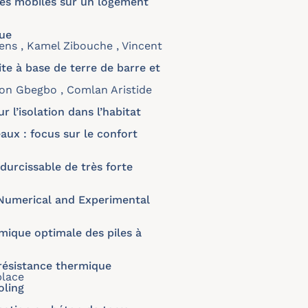
res mobiles sur un logement
rue
tens , Kamel Zibouche , Vincent
e à base de terre de barre et
on Gbegbo , Comlan Aristide
 l’isolation dans l’habitat
ux : focus sur le confort
urcissable de très forte
A Numerical and Experimental
mique optimale des piles à
 résistance thermique
place
oling