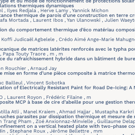
u type et du mode de fonctionnement de protections solai
mulations thermiques dynamiques
 , Ilyes Redjala , Herve Lamy , Yannick Michon
istance thermique de parois d’une construction en terre c
tafa Mortada , Laurent Ibos , Yan Ulanowski , Julien Waey
ation du comportement thermique d’éco matériau composit
 Koffi Judicaël Agbelele , Crédo Aimé Ange-Marie Mahugn
anique de matrices latérites renforcés avec le typha pour
 , Papa Touty Traore , m , m
ce du rafraichissement hybride dans un bâtiment de burea
on Rouchier , Arnaud Jay
e mise en forme d’une pièce composite à matrice thermod
c Bailleul , Vincent Sobotka
ion of Electrically Resistant Paint for Road De-Icing: 
 , Laurent Royon , Frédéric Filaine , m
site MCP à base de cire d’abeille pour une gestion ther
illa Atli , Manel Kraiem , Ahmad Hajjar , Mustapha Karkri
ouches parasites par dissipation thermique et mesure de
 Trang Pham , Zoé Anxionnaz-Minvielle , Guillaume Dela
confinement on a vertical heated plate with two-phase co
in , Stephane Roux , Jérôme Bellettre , mm