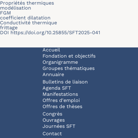
Propriétés thermiques
modélisation
FGM
coefficient dilatation
Conductivité thermique
frittage
DOI
https://doi.org/10.25855/SFT2025-041
Navigation principale
Accueil
Fondation et objectifs
Organigramme
Groupes thématiques
Annuaire
Bulletins de liaison
Agenda SFT
Manifestations
Offres d'emploi
Offres de thèses
Congrès
Ouvrages
Journées SFT
Pied de page
Contact