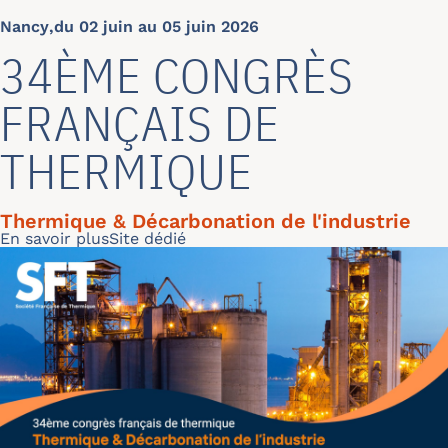
Nancy
,
du 02 juin au 05 juin 2026
34ÈME CONGRÈS
FRANÇAIS DE
THERMIQUE
Thermique & Décarbonation de l'industrie
Lire la suite
En savoir plus
Site dédié