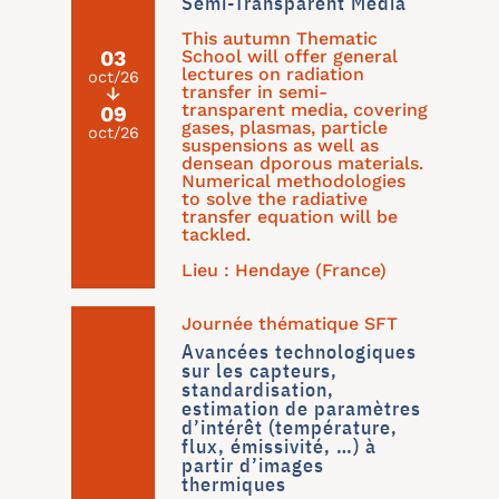
Semi-Transparent Media
This autumn Thematic
School will offer general
03
lectures on radiation
oct/26
transfer in semi-
↓
transparent media, covering
09
gases, plasmas, particle
oct/26
suspensions as well as
densean dporous materials.
Numerical methodologies
to solve the radiative
transfer equation will be
tackled.
Lieu : Hendaye (France)
Journée thématique SFT
Avancées technologiques
sur les capteurs,
standardisation,
estimation de paramètres
d’intérêt (température,
flux, émissivité, …) à
partir d’images
thermiques