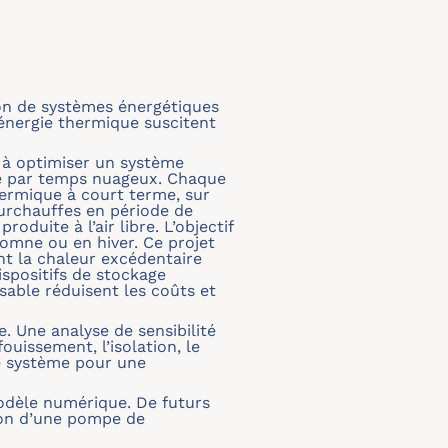
ion de systèmes énergétiques
’énergie thermique suscitent
e à optimiser un système
me par temps nuageux. Chaque
hermique à court terme, sur
 surchauffes en période de
oduite à l’air libre. L’objectif
tomne ou en hiver. Ce projet
nt la chaleur excédentaire
spositifs de stockage
sable réduisent les coûts et
. Une analyse de sensibilité
uissement, l’isolation, le
e système pour une
modèle numérique. De futurs
tion d’une pompe de