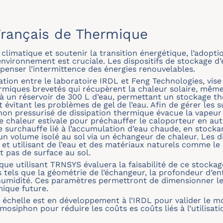
rançais de Thermique
climatique et soutenir la transition énergétique, l’adopt
environnement est cruciale. Les dispositifs de stockage d
penser l’intermittence des énergies renouvelables.
ration entre le laboratoire IRDL et Feng Technologies, vis
miques brevetés qui récupèrent la chaleur solaire, mê
 à un réservoir de 300 L d’eau, permettant un stockage t
t évitant les problèmes de gel de l’eau. Afin de gérer les
 non pressurisé de dissipation thermique évacue la vapeur pr
e chaleur estivale pour préchauffer le caloporteur en au
e surchauffe lié à l’accumulation d’eau chaude, en stocka
n volume isolé au sol via un échangeur de chaleur. Les di
 et utilisant de l’eau et des matériaux naturels comme le 
t pas de surface au sol.
 utilisant TRNSYS évaluera la faisabilité de ce stockage
tels que la géométrie de l’échangeur, la profondeur d’enfo
humidité. Ces paramètres permettront de dimensionner l
ique future.
 échelle est en développement à l’IRDL pour valider le 
rmosiphon pour réduire les coûts es coûts liés à l’utilisa