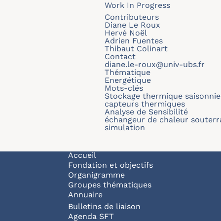
Work In Progress
Contributeurs
Diane Le Roux
Hervé Noël
Adrien Fuentes
Thibaut Colinart
Contact
diane.le-roux@univ-ubs.fr
Thématique
Energétique
Mots-clés
Stockage thermique saisonnie
capteurs thermiques
Analyse de Sensibilité
échangeur de chaleur souterr
simulation
Navigation principale
Accueil
Fondation et objectifs
Organigramme
Groupes thématiques
Annuaire
Bulletins de liaison
Agenda SFT