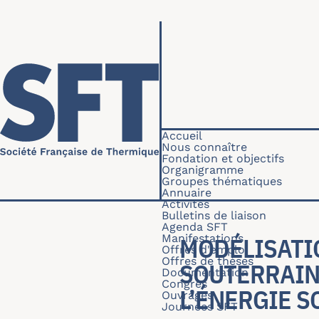
Aller au contenu principal
Navigation princip
Accueil
Nous connaître
Fondation et objectifs
Organigramme
Groupes thématiques
Annuaire
Activités
Bulletins de liaison
Agenda SFT
Manifestations
MODÉLISATI
Offres d'emploi
Offres de thèses
SOUTERRAIN
Documentation
Congrès
L’ÉNERGIE S
Ouvrages
Journées SFT