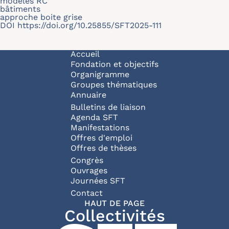
modèles RC
bâtiments
approche boite grise
DOI
https://doi.org/10.25855/SFT2025-111
Navigation principale
Accueil
Fondation et objectifs
Organigramme
Groupes thématiques
Annuaire
Bulletins de liaison
Agenda SFT
Manifestations
Offres d'emploi
Offres de thèses
Congrès
Ouvrages
Journées SFT
Pied de page
Contact
HAUT DE PAGE
Collectivités