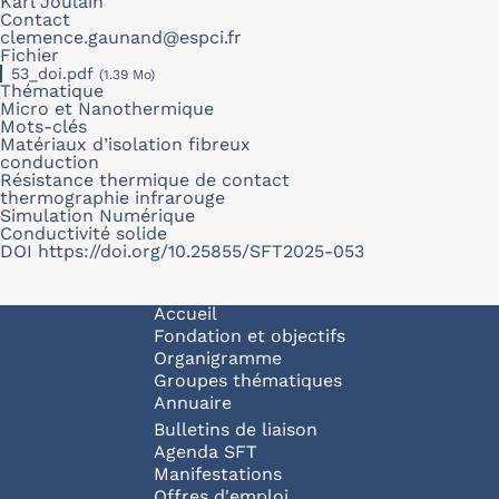
Karl Joulain
Contact
clemence.gaunand@espci.fr
Fichier
53_doi.pdf
(1.39 Mo)
Thématique
Micro et Nanothermique
Mots-clés
Matériaux d’isolation fibreux
conduction
Résistance thermique de contact
thermographie infrarouge
Simulation Numérique
Conductivité solide
DOI
https://doi.org/10.25855/SFT2025-053
Navigation principale
Accueil
Fondation et objectifs
Organigramme
Groupes thématiques
Annuaire
Bulletins de liaison
Agenda SFT
Manifestations
Offres d'emploi