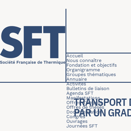
Aller au contenu principal
Navigation princip
Accueil
Nous connaître
Fondation et objectifs
Organigramme
Groupes thématiques
Annuaire
Activités
Bulletins de liaison
Agenda SFT
Manifestations
TRANSPORT 
Offres d'emploi
Offres de thèses
PAR UN GRA
Documentation
Congrès
Ouvrages
Journées SFT