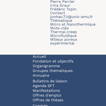
Pierre Perrier
Irina Graur
Frédéric Topin
Contact
junhao.TU@univ-amu.fr
Thématique
Micro et Nanothermique
Mots-clés
Thermal creep
Microfluidique
Milieux poreux
expérimental
Navigation principale
Accueil
Fondation et objectifs
Organigramme
Groupes thématiques
Annuaire
Bulletins de liaison
Agenda SFT
Manifestations
Offres d'emploi
Offres de thèses
Congrès