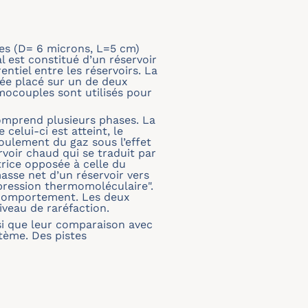
es (D= 6 microns, L=5 cm)
 est constitué d’un réservoir
ntiel entre les réservoirs. La
lée placé sur un de deux
rmocouples sont utilisés pour
comprend plusieurs phases. La
celui-ci est atteint, le
coulement du gaz sous l’effet
rvoir chaud qui se traduit par
trice opposée à celle du
asse net d’un réservoir vers
 pression thermomoléculaire".
 comportement. Les deux
veau de raréfaction.
si que leur comparaison avec
tème. Des pistes