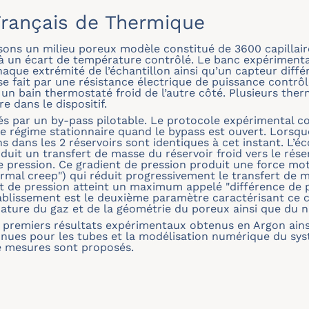
rançais de Thermique
ons un milieu poreux modèle constitué de 3600 capillair
 à un écart de température contrôlé. Le banc expérimental
aque extrémité de l’échantillon ainsi qu’un capteur différe
se fait par une résistance électrique de puissance contrô
t un bain thermostaté froid de l’autre côté. Plusieurs the
e dans le dispositif.
és par un by-pass pilotable. Le protocole expérimental 
e régime stationnaire quand le bypass est ouvert. Lorsque 
s dans les 2 réservoirs sont identiques à cet instant. L’é
uit un transfert de masse du réservoir froid vers le rése
 de pression. Ce gradient de pression produit une force mo
rmal creep") qui réduit progressivement le transfert de m
cart de pression atteint un maximum appelé "différence de
tablissement est le deuxième paramètre caractérisant ce
ture du gaz et de la géométrie du poreux ainsi que du ni
s premiers résultats expérimentaux obtenus en Argon ain
nues pour les tubes et la modélisation numérique du sys
de mesures sont proposés.