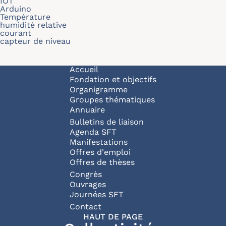
IOT
Arduino
Température
humidité relative
courant
capteur de niveau
Navigation principale
Accueil
Fondation et objectifs
Organigramme
Groupes thématiques
Annuaire
Bulletins de liaison
Agenda SFT
Manifestations
Offres d'emploi
Offres de thèses
Congrès
Ouvrages
Journées SFT
Pied de page
Contact
HAUT DE PAGE