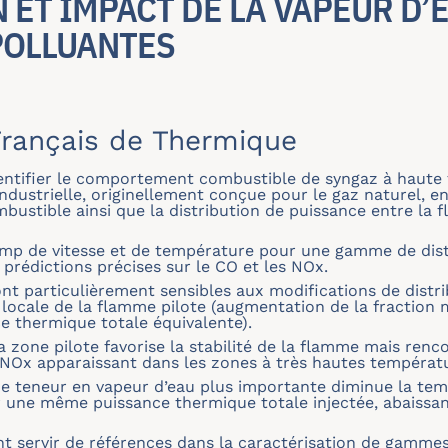
ET IMPACT DE LA VAPEUR D’E
POLLUANTES
rançais de Thermique
d’identifier le comportement combustible de syngaz à haut
ustrielle, originellement conçue pour le gaz naturel, en
bustible ainsi que la distribution de puissance entre la 
amp de vitesse et de température pour une gamme de dis
s prédictions précises sur le CO et les NOx.
ont particulièrement sensibles aux modifications de distr
e locale de la flamme pilote (augmentation de la fraction
e thermique totale équivalente).
 zone pilote favorise la stabilité de la flamme mais renco
NOx apparaissant dans les zones à très hautes températ
e teneur en vapeur d’eau plus importante diminue la tem
une même puissance thermique totale injectée, abaissan
t servir de références dans la caractérisation de gamme