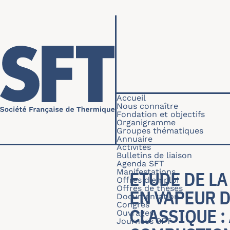
Aller au contenu principal
Navigation princip
Accueil
Nous connaître
Fondation et objectifs
Organigramme
Groupes thématiques
Annuaire
Activités
Bulletins de liaison
Agenda SFT
Manifestations
ETUDE DE L
Offres d'emploi
Offres de thèses
EN VAPEUR D
Documentation
Congrès
CLASSIQUE 
Ouvrages
Journées SFT