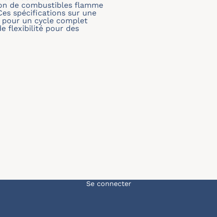
tion de combustibles flamme
Ces spécifications sur une
 pour un cycle complet
e flexibilité pour des
Menu du compte de l'u
Se connecter