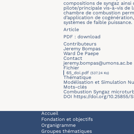
compositions de syngaz ainsi
pilote/principale vis-à-vis de
chambre de combustion permet
d’application de cogénération,
systèmes de faible puissance.
Article
PDF :
download
Contributeurs
Jeremy Bompas
Ward De Paepe
Contact
jeremy.bompas@umons.ac.be
Fichier
65_doi.pdf
(537.24 Ko)
Thématique
Modélisation et Simulation N
Mots-clés
Combustion Syngaz microturb
DOI
https://doi.org/10.25855
Navigation principale
Accueil
Fondation et objectifs
Organigramme
Groupes thématiques