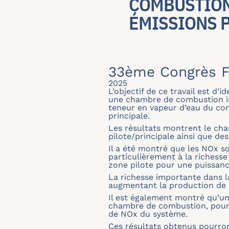
COMBUSTION 
ÉMISSIONS 
33ème Congrès F
2025
L’objectif de ce travail est 
une chambre de combustion ind
teneur en vapeur d’eau du com
principale.
Les résultats montrent le ch
pilote/principale ainsi que de
Il a été montré que les NOx s
particulièrement à la richess
zone pilote pour une puissanc
La richesse importante dans la
augmentant la production de 
Il est également montré qu’un
chambre de combustion, pour 
de NOx du système.
Ces résultats obtenus pourron