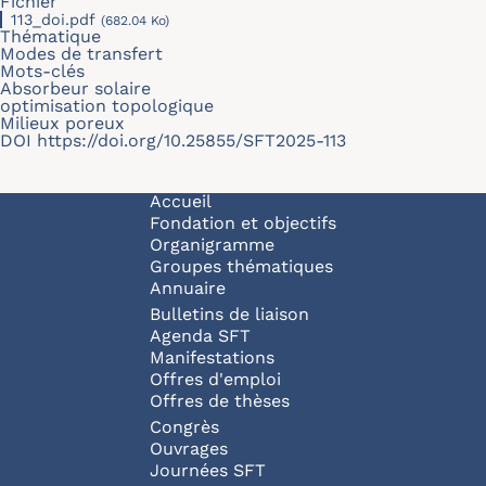
Fichier
113_doi.pdf
(682.04 Ko)
Thématique
Modes de transfert
Mots-clés
Absorbeur solaire
optimisation topologique
Milieux poreux
DOI
https://doi.org/10.25855/SFT2025-113
Navigation principale
Accueil
Fondation et objectifs
Organigramme
Groupes thématiques
Annuaire
Bulletins de liaison
Agenda SFT
Manifestations
Offres d'emploi
Offres de thèses
Congrès
Ouvrages
Journées SFT