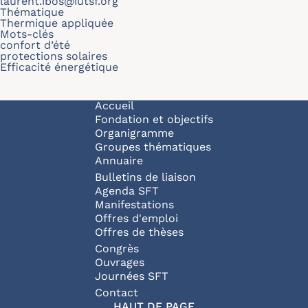
laurent.ibos@iutsf.org
Thématique
Thermique appliquée
Mots-clés
confort d’été
protections solaires
Efficacité énergétique
Navigation principale
Accueil
Fondation et objectifs
Organigramme
Groupes thématiques
Annuaire
Bulletins de liaison
Agenda SFT
Manifestations
Offres d'emploi
Offres de thèses
Congrès
Ouvrages
Journées SFT
Pied de page
Contact
HAUT DE PAGE