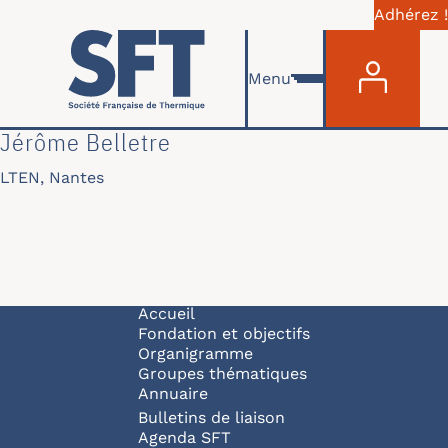
Adhérez !
Menu du com
Aller au contenu principal
Menu
Jérôme Belletre
LTEN, Nantes
Navigation principale
Accueil
Fondation et objectifs
Organigramme
Groupes thématiques
Annuaire
Bulletins de liaison
Agenda SFT