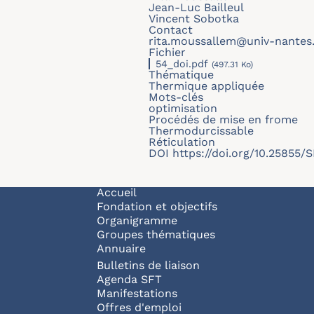
Jean-Luc Bailleul
Vincent Sobotka
Contact
rita.moussallem@univ-nantes.
Fichier
54_doi.pdf
(497.31 Ko)
Thématique
Thermique appliquée
Mots-clés
optimisation
Procédés de mise en frome
Thermodurcissable
Réticulation
DOI
https://doi.org/10.25855
Navigation principale
Accueil
Fondation et objectifs
Organigramme
Groupes thématiques
Annuaire
Bulletins de liaison
Agenda SFT
Manifestations
Offres d'emploi