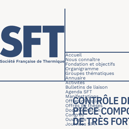
Aller au contenu principal
Navigation princip
Accueil
Nous connaître
Fondation et objectifs
Organigramme
Groupes thématiques
Annuaire
Activités
Bulletins de liaison
Agenda SFT
Manifestations
CONTRÔLE DE
Offres d'emploi
Offres de thèses
PIÈCE COMP
Documentation
Congrès
DE TRÈS FOR
Ouvrages
Journées SFT