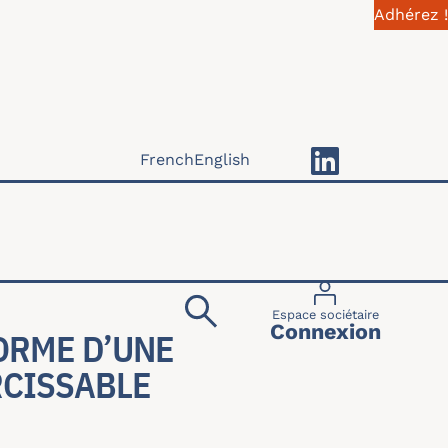
Adhérez !
French
English
Menu du compte 
Espace sociétaire
Connexion
ORME D’UNE
RCISSABLE