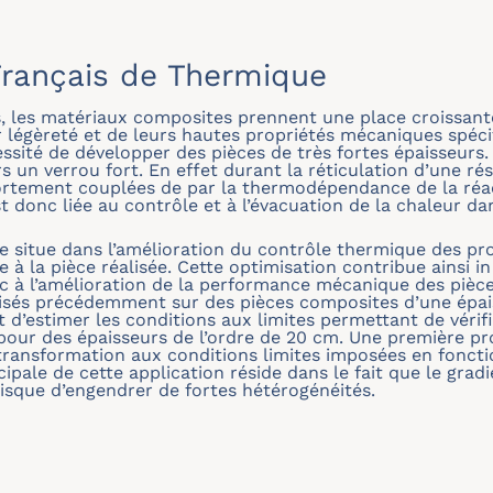
rançais de Thermique
, les matériaux composites prennent une place croissant
ur légèreté et de leurs hautes propriétés mécaniques spéc
essité de développer des pièces de très fortes épaisseurs
s un verrou fort. En effet durant la réticulation d’une ré
ortement couplées de par la thermodépendance de la réac
t donc liée au contrôle et à l’évacuation de la chaleur d
 se situe dans l’amélioration du contrôle thermique des p
 à la pièce réalisée. Cette optimisation contribue ainsi in
nc à l’amélioration de la performance mécanique des pièc
alisés précédemment sur des pièces composites d’une épai
t d’estimer les conditions aux limites permettant de vérifie
pour des épaisseurs de l’ordre de 20 cm. Une première pr
a transformation aux conditions limites imposées en fonctio
ipale de cette application réside dans le fait que le grad
risque d’engendrer de fortes hétérogénéités.