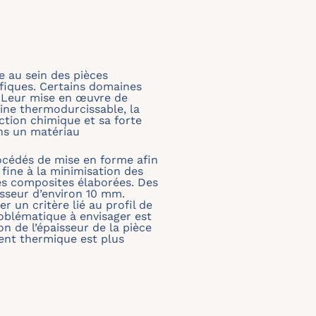
e au sein des pièces
ifiques. Certains domaines
. Leur mise en œuvre de
sine thermodurcissable, la
tion chimique et sa forte
ans un matériau
rocédés de mise en forme afin
 fine à la minimisation des
es composites élaborées. Des
sseur d’environ 10 mm.
r un critère lié au profil de
oblématique à envisager est
n de l’épaisseur de la pièce
ient thermique est plus