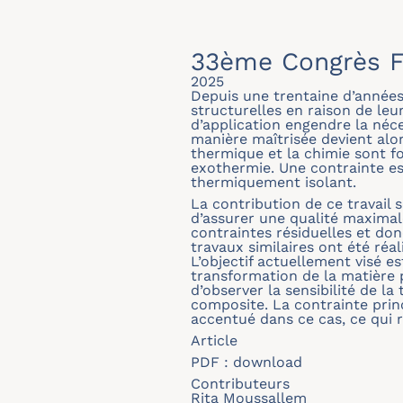
33ème Congrès F
2025
Depuis une trentaine d’années
structurelles en raison de le
d’application engendre la néc
manière maîtrisée devient alor
thermique et la chimie sont f
exothermie. Une contrainte es
thermiquement isolant.
La contribution de ce travail
d’assurer une qualité maximale
contraintes résiduelles et do
travaux similaires ont été ré
L’objectif actuellement visé es
transformation de la matière 
d’observer la sensibilité de l
composite. La contrainte princ
accentué dans ce cas, ce qui 
Article
PDF :
download
Contributeurs
Rita Moussallem