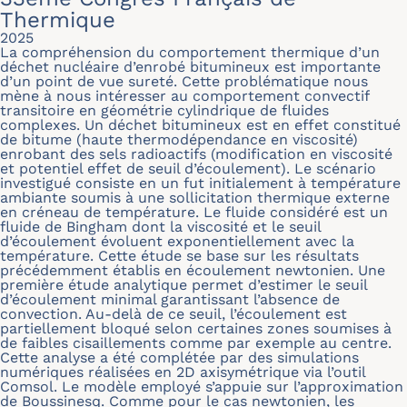
Thermique
2025
La compréhension du comportement thermique d’un
déchet nucléaire d’enrobé bitumineux est importante
d’un point de vue sureté. Cette problématique nous
mène à nous intéresser au comportement convectif
transitoire en géométrie cylindrique de fluides
complexes. Un déchet bitumineux est en effet constitué
de bitume (haute thermodépendance en viscosité)
enrobant des sels radioactifs (modification en viscosité
et potentiel effet de seuil d’écoulement). Le scénario
investigué consiste en un fut initialement à température
ambiante soumis à une sollicitation thermique externe
en créneau de température. Le fluide considéré est un
fluide de Bingham dont la viscosité et le seuil
d’écoulement évoluent exponentiellement avec la
température. Cette étude se base sur les résultats
précédemment établis en écoulement newtonien. Une
première étude analytique permet d’estimer le seuil
d’écoulement minimal garantissant l’absence de
convection. Au-delà de ce seuil, l’écoulement est
partiellement bloqué selon certaines zones soumises à
de faibles cisaillements comme par exemple au centre.
Cette analyse a été complétée par des simulations
numériques réalisées en 2D axisymétrique via l’outil
Comsol. Le modèle employé s’appuie sur l’approximation
de Boussinesq. Comme pour le cas newtonien, les