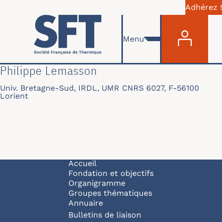
Adhérez !
Menu du com
Aller au contenu principal
Menu
Philippe Lemasson
Univ. Bretagne-Sud, IRDL, UMR CNRS 6027, F-56100
Lorient
Navigation principale
Accueil
Fondation et objectifs
Organigramme
Groupes thématiques
Annuaire
Bulletins de liaison