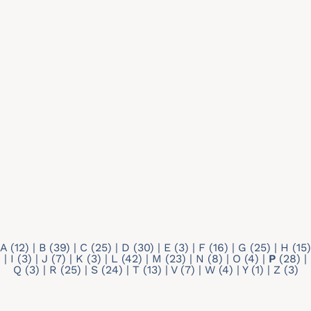
Recherche par mots-clés
Type de profil
Tout
Doctorant
Membre individuel
A
(12)
|
B
(39)
|
C
(25)
|
D
(30)
|
E
(3)
|
F
(16)
|
G
(25)
|
H
(15)
|
I
(3)
|
J
(7)
|
K
(3)
|
L
(42)
|
M
(23)
|
N
(8)
|
O
(4)
|
P
(28)
|
Q
(3)
|
R
(25)
|
S
(24)
|
T
(13)
|
V
(7)
|
W
(4)
|
Y
(1)
|
Z
(3)