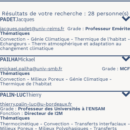
Résultats de votre recherche : 28 personne(s)
PADET
Jacques
jacques.padet@univ-reims.fr
Grade
Professeur Emérite
Thématiques
Convection
Génie Climatique - Thermique de l'habitat
Echangeurs
Therm atmosphérique et adaptation au
changement climatique
PAILHA
Mickael
mickael.pailha@univ-smb.fr
Grade
MCF
Thématiques
Convection
Milieux Poreux
Génie Climatique -
Thermique de l'habitat
PALIN-LUC
Thierry
thierry.palin-luc@u-bordeaux.fr
Grade
Professeur des Universités à l'ENSAM
Fonction
Directeur de I2M
Thématiques
Thermocinétique
Convection
Transferts interfaciaux
Milieux Poreux
Milieux Polyphasiques
Transferts