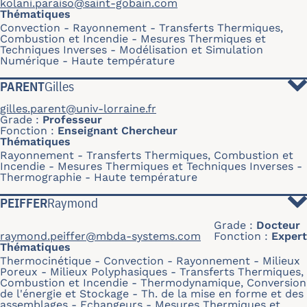
kolani.paraiso@saint-gobain.com
Thématiques
Convection
Rayonnement
Transferts Thermiques,
Combustion et Incendie
Mesures Thermiques et
Techniques Inverses
Modélisation et Simulation
Numérique
Haute température
PARENT
Gilles
gilles.parent@univ-lorraine.fr
Grade
Professeur
Fonction
Enseignant Chercheur
Thématiques
Rayonnement
Transferts Thermiques, Combustion et
Incendie
Mesures Thermiques et Techniques Inverses
Thermographie
Haute température
PEIFFER
Raymond
Grade
Docteur
raymond.peiffer@mbda-systems.com
Fonction
Expert
Thématiques
Thermocinétique
Convection
Rayonnement
Milieux
Poreux
Milieux Polyphasiques
Transferts Thermiques,
Combustion et Incendie
Thermodynamique, Conversion
de l'énergie et Stockage
Th. de la mise en forme et des
assemblages
Echangeurs
Mesures Thermiques et