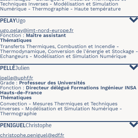
Techniques Inverses
Modélisation et Simulation
Numérique
Thermographie
Haute température
PELAY
Ugo
ugo.pelay@imt-nord-europe.fr
Fonction
Maître assistant
Thématiques
Transferts Thermiques, Combustion et Incendie
Thermodynamique, Conversion de l'énergie et Stockage
Echangeurs
Modélisation et Simulation Numérique
PELLÉ
Julien
jpelle@uphf.fr
Grade
Professeur des Universités
Fonction
Directeur délégué Formations Ingénieur INSA
Hauts-de-France
Thématiques
Convection
Mesures Thermiques et Techniques
Inverses
Modélisation et Simulation Numérique
Thermographie
PENIGUEL
Christophe
christophe.peniguel@edf.fr