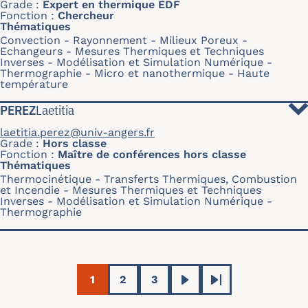
Grade
Expert en thermique EDF
Fonction
Chercheur
Thématiques
Convection
Rayonnement
Milieux Poreux
Echangeurs
Mesures Thermiques et Techniques
Inverses
Modélisation et Simulation Numérique
Thermographie
Micro et nanothermique
Haute
température
PEREZ
Laetitia
laetitia.perez@univ-angers.fr
Grade
Hors classe
Fonction
Maître de conférences hors classe
Thématiques
Thermocinétique
Transferts Thermiques, Combustion
et Incendie
Mesures Thermiques et Techniques
Inverses
Modélisation et Simulation Numérique
Thermographie
Pagination
1
2
3
Page courante
Page
Page
Page suivante
Dernière page