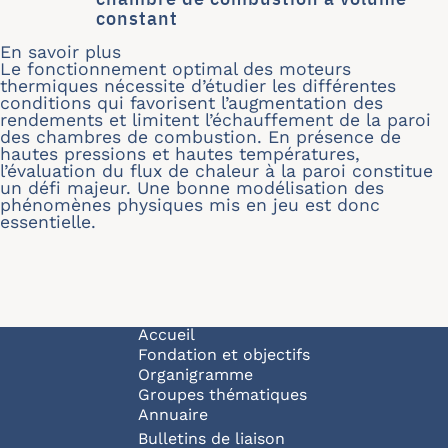
constant
En savoir plus
sur Modélisation des transferts the
Le fonctionnement optimal des moteurs
thermiques nécessite d’étudier les différentes
conditions qui favorisent l’augmentation des
rendements et limitent l’échauffement de la paroi
des chambres de combustion. En présence de
hautes pressions et hautes températures,
l’évaluation du flux de chaleur à la paroi constitue
un défi majeur. Une bonne modélisation des
phénomènes physiques mis en jeu est donc
essentielle.
Navigation principale
Accueil
Fondation et objectifs
Organigramme
Groupes thématiques
Annuaire
Bulletins de liaison