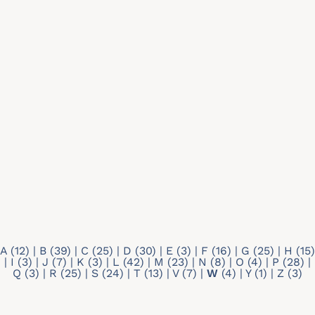
Recherche par mots-clés
Type de profil
Tout
Doctorant
Membre individuel
A
(12)
|
B
(39)
|
C
(25)
|
D
(30)
|
E
(3)
|
F
(16)
|
G
(25)
|
H
(15)
|
I
(3)
|
J
(7)
|
K
(3)
|
L
(42)
|
M
(23)
|
N
(8)
|
O
(4)
|
P
(28)
|
Q
(3)
|
R
(25)
|
S
(24)
|
T
(13)
|
V
(7)
|
W
(4)
|
Y
(1)
|
Z
(3)