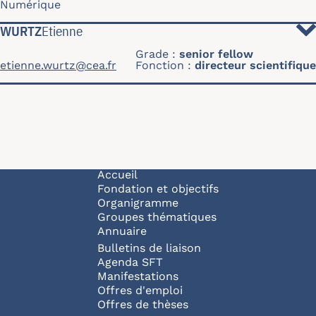
Numérique
WURTZ
Etienne
Grade
senior fellow
etienne.wurtz@cea.fr
Fonction
directeur scientifique
Navigation principale
Accueil
Fondation et objectifs
Organigramme
Groupes thématiques
Annuaire
Bulletins de liaison
Agenda SFT
Manifestations
Offres d'emploi
Offres de thèses