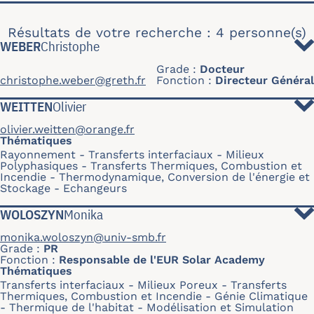
Résultats de votre recherche : 4 personne(s)
WEBER
Christophe
Grade
Docteur
christophe.weber@greth.fr
Fonction
Directeur Général
WEITTEN
Olivier
olivier.weitten@orange.fr
Thématiques
Rayonnement
Transferts interfaciaux
Milieux
Polyphasiques
Transferts Thermiques, Combustion et
Incendie
Thermodynamique, Conversion de l'énergie et
Stockage
Echangeurs
WOLOSZYN
Monika
monika.woloszyn@univ-smb.fr
Grade
PR
Fonction
Responsable de l'EUR Solar Academy
Thématiques
Transferts interfaciaux
Milieux Poreux
Transferts
Thermiques, Combustion et Incendie
Génie Climatique
- Thermique de l'habitat
Modélisation et Simulation