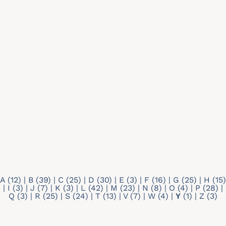
Recherche par mots-clés
Type de profil
Tout
Doctorant
Membre individuel
A
(12)
|
B
(39)
|
C
(25)
|
D
(30)
|
E
(3)
|
F
(16)
|
G
(25)
|
H
(15)
|
I
(3)
|
J
(7)
|
K
(3)
|
L
(42)
|
M
(23)
|
N
(8)
|
O
(4)
|
P
(28)
|
Q
(3)
|
R
(25)
|
S
(24)
|
T
(13)
|
V
(7)
|
W
(4)
|
Y
(1)
|
Z
(3)