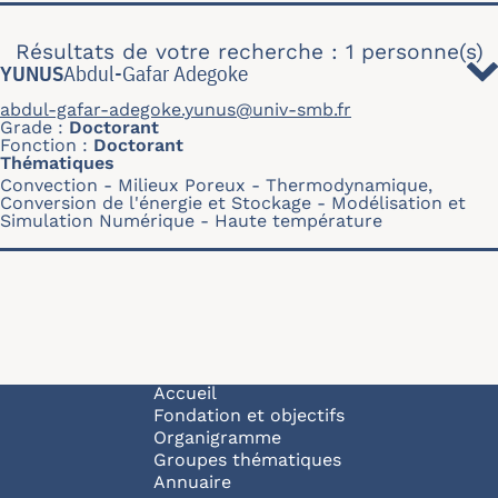
Résultats de votre recherche : 1 personne(s)
YUNUS
Abdul-Gafar Adegoke
abdul-gafar-adegoke.yunus@univ-smb.fr
Grade
Doctorant
Fonction
Doctorant
Thématiques
Convection
Milieux Poreux
Thermodynamique,
Conversion de l'énergie et Stockage
Modélisation et
Simulation Numérique
Haute température
Navigation principale
Accueil
Fondation et objectifs
Organigramme
Groupes thématiques
Annuaire