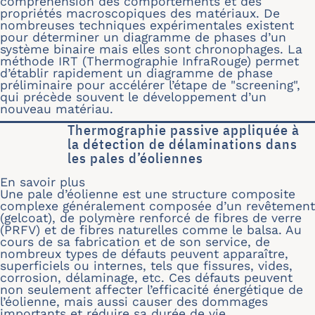
compréhension des comportements et des
propriétés macroscopiques des matériaux. De
nombreuses techniques expérimentales existent
pour déterminer un diagramme de phases d’un
système binaire mais elles sont chronophages. La
méthode IRT (Thermographie InfraRouge) permet
d’établir rapidement un diagramme de phase
préliminaire pour accélérer l’étape de "screening",
qui précède souvent le développement d’un
nouveau matériau.
Thermographie passive appliquée à
la détection de délaminations dans
les pales d’éoliennes
En savoir plus
sur Thermographie passive appliquée 
Une pale d’éolienne est une structure composite
complexe généralement composée d’un revêtement
(gelcoat), de polymère renforcé de fibres de verre
(PRFV) et de fibres naturelles comme le balsa. Au
cours de sa fabrication et de son service, de
nombreux types de défauts peuvent apparaître,
superficiels ou internes, tels que fissures, vides,
corrosion, délaminage, etc. Ces défauts peuvent
non seulement affecter l’efficacité énergétique de
l’éolienne, mais aussi causer des dommages
importants et réduire sa durée de vie.