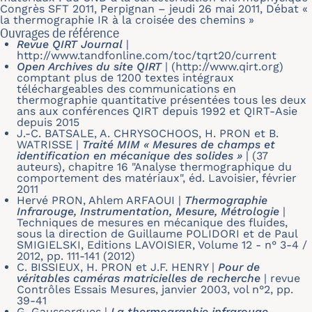
Congrès SFT 2011, Perpignan – jeudi 26 mai 2011, Débat «
la thermographie IR à la croisée des chemins »
Ouvrages de référence
Revue QIRT Journal
|
http://www.tandfonline.com/toc/tqrt20/current
Open Archives du site QIRT
|
(http://www.qirt.org)
comptant plus de 1200 textes intégraux
téléchargeables des communications en
thermographie quantitative présentées tous les deux
ans aux conférences QIRT depuis 1992 et QIRT-Asie
depuis 2015
J.-C. BATSALE, A. CHRYSOCHOOS, H. PRON et B.
WATRISSE
|
Traité MIM « Mesures de champs et
identification en mécanique des solides »
|
(37
auteurs), chapitre 16 "Analyse thermographique du
comportement des matériaux", éd. Lavoisier, février
2011
Hervé PRON, Ahlem ARFAOUI
|
Thermographie
Infrarouge, Instrumentation, Mesure, Métrologie
|
Techniques de mesures en mécanique des fluides,
sous la direction de Guillaume POLIDORI et de Paul
SMIGIELSKI, Editions LAVOISIER, Volume 12 - n° 3-4 /
2012, pp. 111-141 (2012)
C. BISSIEUX, H. PRON et J.F. HENRY
|
Pour de
véritables caméras matricielles de recherche
|
revue
Contrôles Essais Mesures, janvier 2003, vol n°2, pp.
39-41
G. Gaussorgues
|
La thermographie infrarouge-