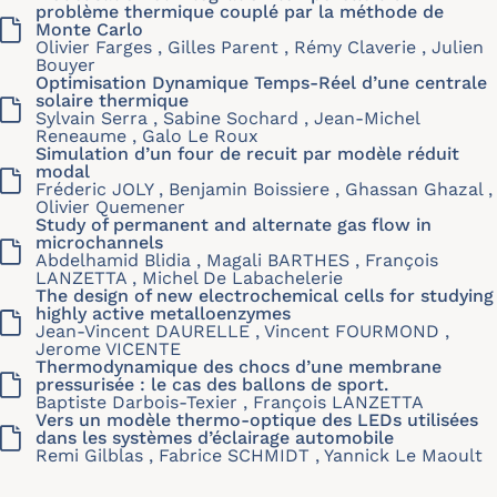
problème thermique couplé par la méthode de
Monte Carlo
Olivier Farges , Gilles Parent , Rémy Claverie , Julien
Bouyer
Optimisation Dynamique Temps-Réel d’une centrale
solaire thermique
Sylvain Serra , Sabine Sochard , Jean-Michel
Reneaume , Galo Le Roux
Simulation d’un four de recuit par modèle réduit
modal
Fréderic JOLY , Benjamin Boissiere , Ghassan Ghazal ,
Olivier Quemener
Study of permanent and alternate gas flow in
microchannels
Abdelhamid Blidia , Magali BARTHES , François
LANZETTA , Michel De Labachelerie
The design of new electrochemical cells for studying
highly active metalloenzymes
Jean-Vincent DAURELLE , Vincent FOURMOND ,
Jerome VICENTE
Thermodynamique des chocs d’une membrane
pressurisée : le cas des ballons de sport.
Baptiste Darbois-Texier , François LANZETTA
Vers un modèle thermo-optique des LEDs utilisées
dans les systèmes d’éclairage automobile
Remi Gilblas , Fabrice SCHMIDT , Yannick Le Maoult