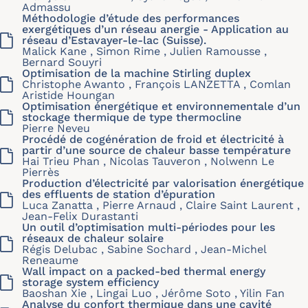
Admassu
Méthodologie d’étude des performances
exergétiques d’un réseau anergie - Application au
réseau d’Estavayer-le-lac (Suisse).
Malick Kane , Simon Rime , Julien Ramousse ,
Bernard Souyri
Optimisation de la machine Stirling duplex
Christophe Awanto , François LANZETTA , Comlan
Aristide Houngan
Optimisation énergétique et environnementale d’un
stockage thermique de type thermocline
Pierre Neveu
Procédé de cogénération de froid et électricité à
partir d’une source de chaleur basse température
Hai Trieu Phan , Nicolas Tauveron , Nolwenn Le
Pierrès
Production d’électricité par valorisation énergétique
des effluents de station d’épuration
Luca Zanatta , Pierre Arnaud , Claire Saint Laurent ,
Jean-Felix Durastanti
Un outil d’optimisation multi-périodes pour les
réseaux de chaleur solaire
Régis Delubac , Sabine Sochard , Jean-Michel
Reneaume
Wall impact on a packed-bed thermal energy
storage system efficiency
Baoshan Xie , Lingai Luo , Jérôme Soto , Yilin Fan
Analyse du confort thermique dans une cavité