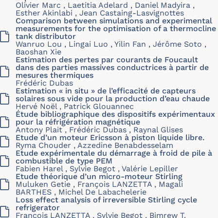
Olivier Marc , Laetitia Adelard , Daniel Madyira ,
Esther Akinlabi , Jean Castaing-Lasvignottes
Comparison between simulations and experimental
measurements for the optimisation of a thermocline
tank distributor
Wanruo Lou , Lingai Luo , Yilin Fan , Jérôme Soto ,
Baoshan Xie
Estimation des pertes par courants de Foucault
dans des parties massives conductrices à partir de
mesures thermiques
Frédéric Dubas
Estimation « in situ » de l’efficacité de capteurs
solaires sous vide pour la production d’eau chaude
Hervé Noël , Patrick Glouannec
Étude bibliographique des dispositifs expérimentaux
pour la réfrigération magnétique
Antony Plait , Frédéric Dubas , Raynal Glises
Etude d’un moteur Ericsson à piston liquide libre.
Ryma Chouder , Azzedine Benabdesselam
Etude expérimentale du démarrage à froid de pile à
combustible de type PEM
Fabien Harel , Sylvie Begot , Valérie Lepiller
Etude théorique d’un micro-moteur Stirling
Muluken Getie , François LANZETTA , Magali
BARTHES , Michel De Labachelerie
Loss effect analysis of irreversible Stirling cycle
refrigerator
François LANZETTA , Sylvie Begot , Bimrew T.