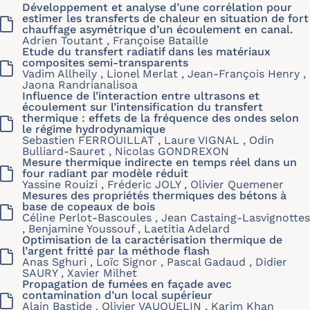
Développement et analyse d’une corrélation pour
estimer les transferts de chaleur en situation de fort
chauffage asymétrique d’un écoulement en canal.
Adrien Toutant , Françoise Bataille
Etude du transfert radiatif dans les matériaux
composites semi-transparents
Vadim Allheily , Lionel Merlat , Jean-François Henry ,
Jaona Randrianalisoa
Influence de l’interaction entre ultrasons et
écoulement sur l’intensification du transfert
thermique : effets de la fréquence des ondes selon
le régime hydrodynamique
Sebastien FERROUILLAT , Laure VIGNAL , Odin
Bulliard-Sauret , Nicolas GONDREXON
Mesure thermique indirecte en temps réel dans un
four radiant par modèle réduit
Yassine Rouizi , Fréderic JOLY , Olivier Quemener
Mesures des propriétés thermiques des bétons à
base de copeaux de bois
Céline Perlot-Bascoules , Jean Castaing-Lasvignottes
, Benjamine Youssouf , Laetitia Adelard
Optimisation de la caractérisation thermique de
l’argent fritté par la méthode flash
Anas Sghuri , Loïc Signor , Pascal Gadaud , Didier
SAURY , Xavier Milhet
Propagation de fumées en façade avec
contamination d’un local supérieur
Alain Bastide , Olivier VAUQUELIN , Karim Khan