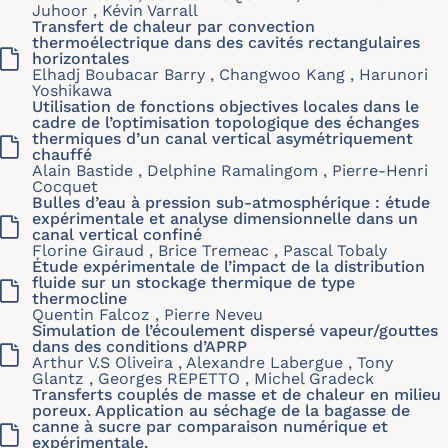
Juhoor , Kévin Varrall
Transfert de chaleur par convection
thermoélectrique dans des cavités rectangulaires
horizontales
Elhadj Boubacar Barry , Changwoo Kang , Harunori
Yoshikawa
Utilisation de fonctions objectives locales dans le
cadre de l’optimisation topologique des échanges
thermiques d’un canal vertical asymétriquement
chauffé
Alain Bastide , Delphine Ramalingom , Pierre-Henri
Cocquet
Bulles d’eau à pression sub-atmosphérique : étude
expérimentale et analyse dimensionnelle dans un
canal vertical confiné
Florine Giraud , Brice Tremeac , Pascal Tobaly
Étude expérimentale de l’impact de la distribution
fluide sur un stockage thermique de type
thermocline
Quentin Falcoz , Pierre Neveu
Simulation de l’écoulement dispersé vapeur/gouttes
dans des conditions d’APRP
Arthur V.S Oliveira , Alexandre Labergue , Tony
Glantz , Georges REPETTO , Michel Gradeck
Transferts couplés de masse et de chaleur en milieu
poreux. Application au séchage de la bagasse de
canne à sucre par comparaison numérique et
expérimentale.