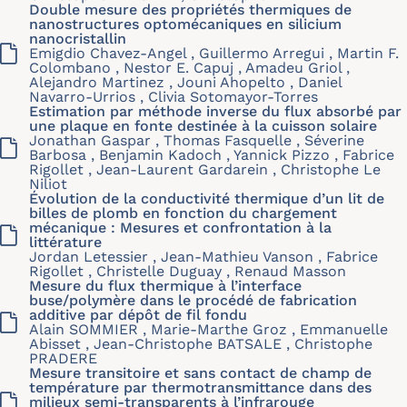
Double mesure des propriétés thermiques de
nanostructures optomécaniques en silicium
nanocristallin
Emigdio Chavez-Angel , Guillermo Arregui , Martin F.
Colombano , Nestor E. Capuj , Amadeu Griol ,
Alejandro Martinez , Jouni Ahopelto , Daniel
Navarro-Urrios , Clivia Sotomayor-Torres
Estimation par méthode inverse du flux absorbé par
une plaque en fonte destinée à la cuisson solaire
Jonathan Gaspar , Thomas Fasquelle , Séverine
Barbosa , Benjamin Kadoch , Yannick Pizzo , Fabrice
Rigollet , Jean-Laurent Gardarein , Christophe Le
Niliot
Évolution de la conductivité thermique d’un lit de
billes de plomb en fonction du chargement
mécanique : Mesures et confrontation à la
littérature
Jordan Letessier , Jean-Mathieu Vanson , Fabrice
Rigollet , Christelle Duguay , Renaud Masson
Mesure du flux thermique à l’interface
buse/polymère dans le procédé de fabrication
additive par dépôt de fil fondu
Alain SOMMIER , Marie-Marthe Groz , Emmanuelle
Abisset , Jean-Christophe BATSALE , Christophe
PRADERE
Mesure transitoire et sans contact de champ de
température par thermotransmittance dans des
milieux semi-transparents à l’infrarouge