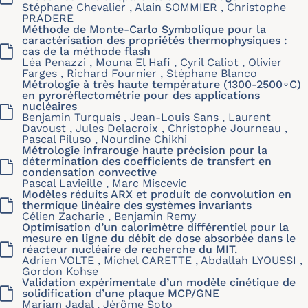
Stéphane Chevalier , Alain SOMMIER , Christophe
PRADERE
Méthode de Monte-Carlo Symbolique pour la
caractérisation des propriétés thermophysiques :
cas de la méthode flash
Léa Penazzi , Mouna El Hafi , Cyril Caliot , Olivier
Farges , Richard Fournier , Stéphane Blanco
Métrologie à très haute température (1300-2500∘C)
en pyroréflectométrie pour des applications
nucléaires
Benjamin Turquais , Jean-Louis Sans , Laurent
Davoust , Jules Delacroix , Christophe Journeau ,
Pascal Piluso , Nourdine Chikhi
Métrologie infrarouge haute précision pour la
détermination des coefficients de transfert en
condensation convective
Pascal Lavieille , Marc Miscevic
Modèles réduits ARX et produit de convolution en
thermique linéaire des systèmes invariants
Célien Zacharie , Benjamin Remy
Optimisation d’un calorimètre différentiel pour la
mesure en ligne du débit de dose absorbée dans le
réacteur nucléaire de recherche du MIT.
Adrien VOLTE , Michel CARETTE , Abdallah LYOUSSI ,
Gordon Kohse
Validation expérimentale d’un modèle cinétique de
solidification d’une plaque MCP/GNE
Mariam Jadal , Jérôme Soto