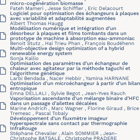
micro-cogénération biomasse
Fateh Mameri , Jesse Schiffler , Eric Delacourt
Logiciel pour optimisation des échangeurs à plaques
avec variabilité et adaptabilité augmentées
Albert Thomas Haugg
Modélisation numérique et intégration d’un
désorbeur à plaques et films tombants dans un
prototype de machine à absorption eau-ammoniac
Benoit Stutz , Hai Trieu Phan , François Boudéhenn
Multi-objective design optimization of a hybrid
renewable energy system
Sonja Kallio
Optimisation des paramètres d’un échangeur de
chaleur avec agitateur par la méthode taguchi et
l’algorithme génétique
Larbi Bendada , Nacer Hebbir , Yamina HARNANE
Optimisation d’un microéchangeur à partir d’un bilan
entropique
Emna DELLALI , Sylvie Begot , Jean-Yves Rauch
Vaporisation ascendante d’un mélange binaire d’HFC
dans un passage d’ailettes décalées
Marine Andrich , Marc Wagner , Florine Giraud , Brice
Tremeac , Pascal Tobaly
Développement d’un fluxmètre imageur
hyperspectrale sans contact par thermographie
InfraRouge
Stéphane Chevalier , Alain SOMMIER , Jean-
Christophe BATSALE , Christophe PRADERE