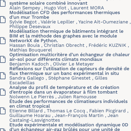
système solaire combiné innovant
Alain Sempey , Hugo Viot , Laurent MORA
Modélisation CFD des performances thermiques
d’un mur Trombe
Sylvie Begot , Valérie Lepiller , Yacine Ait-Oumeziane ,
Philippe Desevaux
Modélisation thermique de bâtiments intégrant le
BIM et la méthode des graphes avec le module
NetworkX de Python.
Hassan Bouia , Christian Obrecht , Frédéric KUZNIK ,
Mathias Bouquerel
Optimisation multicritère d’un échangeur de chaleur
air-sol pour différents climats mondiaux
Benjamin Kadoch , Olivier Le Metayer
Réflexions sur l’utilisation de capteurs de densité de
flux thermique sur un banc expérimental in situ
Sandra Gallego , Stéphane Ginestet , Gilles
Escadeillas
Analyse du profil de température et de création
d’entropie dans un évaporateur à film tombant
Nolwenn Le Pierrès , Julien Ramousse
Étude des performances de climatiseurs individuels
en climat tropical
Etienne Billard , Thomas Le Cocq , Fabien Picgirard ,
Guillaume Hoarau , Jean-François Martin , Jean
Castaing-Lasvignottes
Etude expérimentale et modélisation dynamique 0D
d’un échangeur air-gaz brûlés pour une unité de