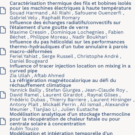
Caractérisation thermique des fils et bobines isolés
pour les machines électriques à haute température
Souad Harmand , Ali Riahi , Safouene Ouenzerfi ,
Gabriel Velu , Raphaël Romary
Influence des échanges radiatifs/convectifs sur
l’étalement d’une goutte de verre
Maxime Cressin , Dominique Lochegnies , Fabien
Béchet , Philippe Moreau , Nadir Boukhari
Influence du pas hélicoïdal sur les performances
thermo-hydrauliques d’un tube annulaire à parois
macro-déformées
Feriel Yahiat , Serge Russeil , Christophe André ,
Daniel Bougeard
Influence of tracer injection location on mixing in a
curved pipe
Zia Ullah , Aftab Ahmed
La réfrigération magnétocalorique au défi du
réchauffement climatique
Yannick Bailly , Stefan Giurgea , Jean-Claude Roy ,
David Ramel , Laurent Girardot , Raynal Glises ,
Frédéric Dubas , Thierry Barriere , Laurent Hirsinger ,
Antony Plait , Mickaël Perrin , Ali Ismail , Alexandre
Meunier , Tianjiao Li , Julien Eustache
Modélisation analytique d’un stockage thermocline
pour la récupération de chaleur fatale ou pour
centrale solaire à concentration
Aubin Touzo
Modélisation et intégration temporelle d’un