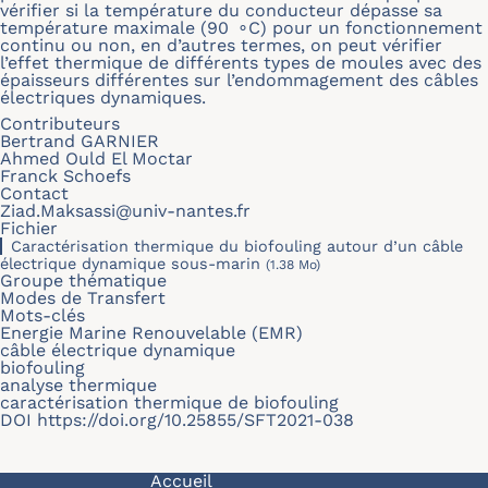
vérifier si la température du conducteur dépasse sa
température maximale (90 ∘C) pour un fonctionnement
continu ou non, en d’autres termes, on peut vérifier
l’effet thermique de différents types de moules avec des
épaisseurs différentes sur l’endommagement des câbles
électriques dynamiques.
Contributeurs
Bertrand GARNIER
Ahmed Ould El Moctar
Franck Schoefs
Contact
Ziad.Maksassi@univ-nantes.fr
Fichier
Caractérisation thermique du biofouling autour d’un câble
électrique dynamique sous-marin
(1.38 Mo)
Groupe thématique
Modes de Transfert
Mots-clés
Energie Marine Renouvelable (EMR)
câble électrique dynamique
biofouling
analyse thermique
caractérisation thermique de biofouling
DOI
https://doi.org/10.25855/SFT2021-038
Navigation principale
Accueil