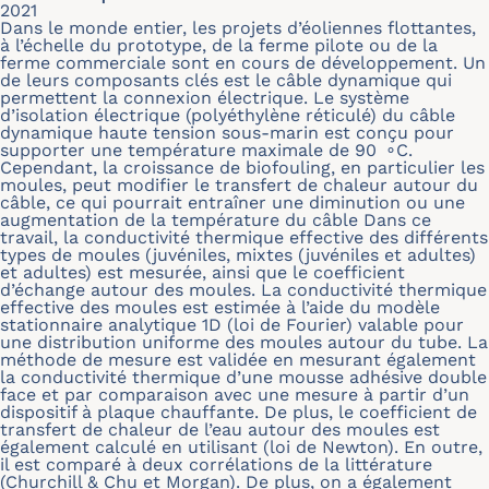
2021
Dans le monde entier, les projets d’éoliennes flottantes,
à l’échelle du prototype, de la ferme pilote ou de la
ferme commerciale sont en cours de développement. Un
de leurs composants clés est le câble dynamique qui
permettent la connexion électrique. Le système
d’isolation électrique (polyéthylène réticulé) du câble
dynamique haute tension sous-marin est conçu pour
supporter une température maximale de 90 ∘C.
Cependant, la croissance de biofouling, en particulier les
moules, peut modifier le transfert de chaleur autour du
câble, ce qui pourrait entraîner une diminution ou une
augmentation de la température du câble Dans ce
travail, la conductivité thermique effective des différents
types de moules (juvéniles, mixtes (juvéniles et adultes)
et adultes) est mesurée, ainsi que le coefficient
d’échange autour des moules. La conductivité thermique
effective des moules est estimée à l’aide du modèle
stationnaire analytique 1D (loi de Fourier) valable pour
une distribution uniforme des moules autour du tube. La
méthode de mesure est validée en mesurant également
la conductivité thermique d’une mousse adhésive double
face et par comparaison avec une mesure à partir d’un
dispositif à plaque chauffante. De plus, le coefficient de
transfert de chaleur de l’eau autour des moules est
également calculé en utilisant (loi de Newton). En outre,
il est comparé à deux corrélations de la littérature
(Churchill & Chu et Morgan). De plus, on a également