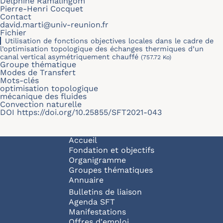
Delphine Ramalingom
Pierre-Henri Cocquet
Contact
david.marti@univ-reunion.fr
Fichier
Utilisation de fonctions objectives locales dans le cadre de
l’optimisation topologique des échanges thermiques d’un
canal vertical asymétriquement chauffé
(757.72 Ko)
Groupe thématique
Modes de Transfert
Mots-clés
optimisation topologique
mécanique des fluides
Convection naturelle
DOI
https://doi.org/10.25855/SFT2021-043
Navigation principale
Accueil
Fondation et objectifs
Organigramme
Groupes thématiques
Annuaire
Bulletins de liaison
Agenda SFT
Manifestations
Offres d'emploi