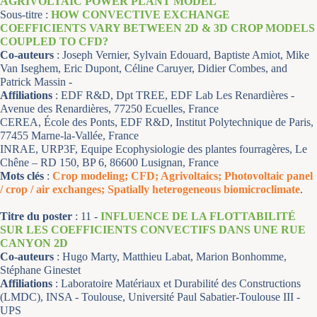
AGRIVOLTAIC POWER PLANT MODEL
Sous-titre :
HOW CONVECTIVE EXCHANGE
COEFFICIENTS VARY BETWEEN 2D & 3D CROP MODELS
COUPLED TO CFD?
Co-auteurs
: Joseph Vernier, Sylvain Edouard, Baptiste Amiot, Mike
Van Iseghem, Eric Dupont, Céline Caruyer, Didier Combes, and
Patrick Massin -
Affiliations
: EDF R&D, Dpt TREE, EDF Lab Les Renardières -
Avenue des Renardières, 77250 Ecuelles, France
CEREA, École des Ponts, EDF R&D, Institut Polytechnique de Paris,
77455 Marne-la-Vallée, France
INRAE, URP3F, Equipe Ecophysiologie des plantes fourragères, Le
Chêne – RD 150, BP 6, 86600 Lusignan, France
Mots clés
:
Crop modeling; CFD; Agrivoltaics; Photovoltaic panel
/ crop / air exchanges; Spatially heterogeneous biomicroclimate
.
Titre du poster
:
11 -
INFLUENCE DE LA FLOTTABILITÉ
SUR LES COEFFICIENTS CONVECTIFS DANS UNE RUE
CANYON 2D
Co-auteurs
: Hugo Marty, Matthieu Labat, Marion Bonhomme,
Stéphane Ginestet
Affiliations
: Laboratoire Matériaux et Durabilité des Constructions
(LMDC), INSA - Toulouse, Université Paul Sabatier-Toulouse III -
UPS