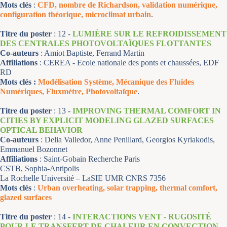
Mots clés
:
CFD, nombre de Richardson, validation numérique,
configuration théorique, microclimat urbain
.
Titre du poster
: 12 -
LUMIÈRE SUR LE REFROIDISSEMENT
DES CENTRALES PHOTOVOLTAÏQUES FLOTTANTES
Co-auteurs
: Amiot Baptiste, Ferrand Martin
Affiliations
: CEREA - Ecole nationale des ponts et chaussées, EDF
RD
Mots clés :
Modélisation Système, Mécanique des Fluides
Numériques, Fluxmètre, Photovoltaïque
.
Titre du poster
:
13 -
IMPROVING THERMAL COMFORT IN
CITIES BY EXPLICIT MODELING GLAZED SURFACES
OPTICAL BEHAVIOR
Co-auteurs
: Delia Valledor, Anne Penillard, Georgios Kyriakodis,
Emmanuel Bozonnet
Affiliations
: Saint-Gobain Recherche Paris
CSTB, Sophia-Antipolis
La Rochelle Université – LaSIE UMR CNRS 7356
Mots clés
:
Urban overheating, solar trapping, thermal comfort,
glazed surfaces
Titre du poster
:
14
-
INTERACTIONS VENT - RUGOSITÉ
POUR LE TRANSFERT DE CHALEUR EN CONVECTION