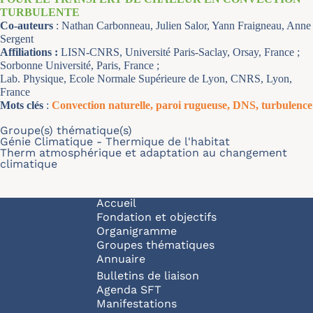
TURBULENTE
Co-auteurs
:
Nathan Carbonneau, Julien Salor, Yann Fraigneau, Anne
Sergent
Affiliations :
LISN-CNRS, Université Paris-Saclay, Orsay, France ;
Sorbonne Université, Paris, France ;
Lab. Physique, Ecole Normale Supérieure de Lyon, CNRS, Lyon,
France
Mots clés
:
Convection naturelle, paroi rugueuse, DNS, turbulence
Groupe(s) thématique(s)
Génie Climatique - Thermique de l'habitat
Therm atmosphérique et adaptation au changement
climatique
Navigation principale
Accueil
Fondation et objectifs
Organigramme
Groupes thématiques
Annuaire
Bulletins de liaison
Agenda SFT
Manifestations