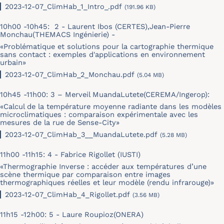
2023-12-07_ClimHab_1_Intro_.pdf
(191.96 KB)
10h00 -10h45: 2 - Laurent Ibos (CERTES),Jean-Pierre
Monchau(THEMACS Ingénierie) -
«
Problématique et solutions pour la cartographie thermique
sans contact : exemples d'applications en environnement
urbain
»
2023-12-07_ClimHab_2_Monchau.pdf
(5.04 MB)
10h45 -11h00: 3 – Merveil MuandaLutete(CEREMA/Ingerop):
«Calcul de la température moyenne radiante dans les modèles
microclimatiques : comparaison expérimentale avec les
mesures de la rue de Sense-City»
2023-12-07_ClimHab_3__MuandaLutete.pdf
(5.28 MB)
11h00 -11h15: 4 - Fabrice Rigollet (IUSTI)
«Thermographie Inverse : accéder aux températures d’une
scène thermique par comparaison entre images
thermographiques réelles et leur modèle (rendu infrarouge)»
2023-12-07_ClimHab_4_Rigollet.pdf
(3.56 MB)
11h15 -12h00: 5 - Laure Roupioz(ONERA)