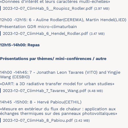
«Données d’intérêt et leurs caractères multi-échelles»
2023-12-07_ClimHab_5__Roupioz_Rodler.pdf
(2.97 MB)
12h00 -12h15: 6 - Auline Rodler(CEREMA), Martin Hendel(LIED)
Présentation GDR micro-climaturbain
2023-12-07_ClimHab_6_Hendel_Rodler.pdf
(3.47 MB)
12h15-14h00: Repas
Présentations par thèmes/ mini-conférences / autre
14h00 -14h45: 7 - Jonathan Leon Tavares (VITO) and Yingjie
Wang (CESBIO)
«DART: a 3D radiative transfer model for urban studies»
2023-12-07_ClimHab_7_Tavares_Wang.pdf
(4.48 MB)
14h45 -15h00: 8 - Hervé Pabiou(CETHIL)
«Mesure en extérieur du flux de chaleur : application aux
échanges thermiques sur des panneaux photovoltaïques»
2023-12-07_ClimHab_8_Pabiou.pdf
(2.42 MB)