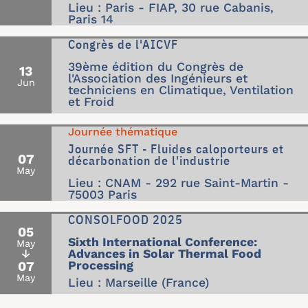
Lieu : Paris - FIAP, 30 rue Cabanis,
Paris 14
Congrès de l'AICVF
39ème édition du Congrès de
13
l'Association des Ingénieurs et
Jun
techniciens en Climatique, Ventilation
et Froid
Journée thématique
Journée SFT - Fluides caloporteurs et
07
décarbonation de l'industrie
May
Lieu : CNAM - 292 rue Saint-Martin -
75003 Paris
CONSOLFOOD 2025
05
Sixth International Conference:
May
↓
Advances in Solar Thermal Food
07
Processing
May
Lieu : Marseille (France)