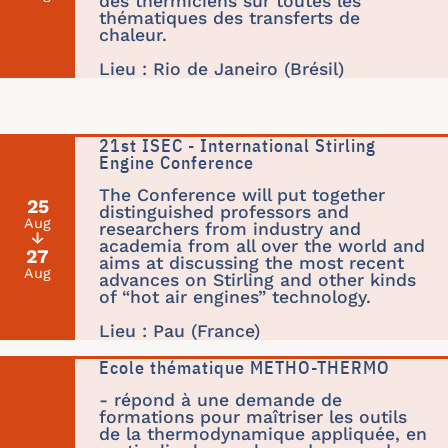
des thermiciens sur toutes les
thématiques des transferts de
chaleur.
Lieu : Rio de Janeiro (Brésil)
21st ISEC - International Stirling
Engine Conference
The Conference will put together
25
distinguished professors and
Aug
researchers from industry and
↓
academia from all over the world and
27
aims at discussing the most recent
Aug
advances on Stirling and other kinds
of “hot air engines” technology.
Lieu : Pau (France)
Ecole thématique METHO-THERMO
- répond à une demande de
formations pour maîtriser les outils
de la thermodynamique appliquée, en