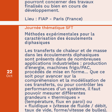
pourront concerner des travaux
finalisés ou bien en cours de
développement.
Lieu : FIAP - Paris (France)
Journée thématique SFT
Méthodes expérimentales pour la
caractérisation des écoulements
diphasiques
Les transferts de chaleur et de masse
dans les écoulements diphasiques
sont présents dans de nombreuses
applications industrielles : production
d’énergie, machines frigo/PAC,
22
procédés de mise en forme… Que ce
soit pour avancer sur la
Oct
compréhension et la modélisation de
ces transferts, ou pour contrôler les
performances d’un système, il faut
pouvoir mesurer différentes
grandeurs « thermiques »
(température, flux en paroi) ou
« fluidique » (vitesse de fluide / débit,
taux de vide, forme/vitesse de bulles).