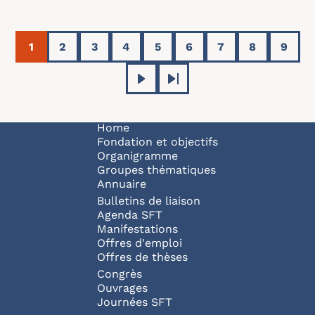
Pagination
1
2
3
4
5
6
7
8
9
Current page
Page
Page
Page
Page
Page
Page
Page
Page
Next page
Last page
Navigation principale
Home
Fondation et objectifs
Organigramme
Groupes thématiques
Annuaire
Bulletins de liaison
Agenda SFT
Manifestations
Offres d'emploi
Offres de thèses
Congrès
Ouvrages
Journées SFT