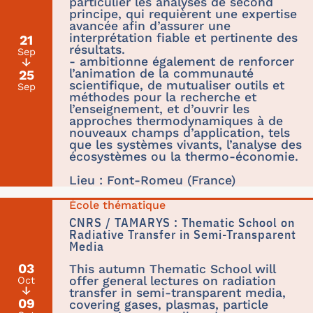
particulier les analyses de second
principe, qui requièrent une expertise
avancée afin d’assurer une
interprétation fiable et pertinente des
21
résultats.
Sep
- ambitionne également de renforcer
↓
l’animation de la communauté
25
scientifique, de mutualiser outils et
Sep
méthodes pour la recherche et
l’enseignement, et d’ouvrir les
approches thermodynamiques à de
nouveaux champs d’application, tels
que les systèmes vivants, l’analyse des
écosystèmes ou la thermo-économie.
Lieu : Font-Romeu (France)
École thématique
CNRS / TAMARYS : Thematic School on
Radiative Transfer in Semi-Transparent
Media
03
This autumn Thematic School will
offer general lectures on radiation
Oct
↓
transfer in semi-transparent media,
09
covering gases, plasmas, particle