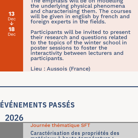
The emphasis will be on modelling
the underlying physical phenomena
and characterising them. The courses
13
will be given in english by french and
Dec
foreign experts in the fields.
↓
18
Participants will be invited to present
Dec
their research and questions related
to the topics of the winter school in
poster sessions to foster the
interactivity between lecturers and
participants.
Lieu : Aussois (France)
ÉVÉNEMENTS PASSÉS
2026
Journée thématique SFT
Caractérisation des propriétés des