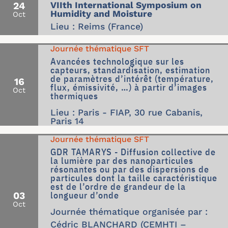
24
VIIth International Symposium on
Humidity and Moisture
Oct
Lieu : Reims (France)
Journée thématique SFT
Avancées technologique sur les
capteurs, standardisation, estimation
de paramètres d’intérêt (température,
16
flux, émissivité, …) à partir d’images
Oct
thermiques
Lieu : Paris - FIAP, 30 rue Cabanis,
Paris 14
Journée thématique SFT
GDR TAMARYS - Diffusion collective de
la lumière par des nanoparticules
résonantes ou par des dispersions de
particules dont la taille caractéristique
est de l’ordre de grandeur de la
longueur d’onde
03
Oct
Journée thématique organisée par :
Cédric BLANCHARD (CEMHTI –