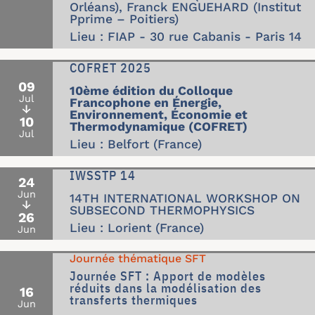
Orléans), Franck ENGUEHARD (Institut
Pprime – Poitiers)
Lieu : FIAP - 30 rue Cabanis - Paris 14
COFRET 2025
09
10ème édition du Colloque
Jul
Francophone en Énergie,
↓
Environnement, Économie et
10
Thermodynamique (COFRET)
Jul
Lieu : Belfort (France)
IWSSTP 14
24
Jun
14TH INTERNATIONAL WORKSHOP ON
↓
SUBSECOND THERMOPHYSICS
26
Lieu : Lorient (France)
Jun
Journée thématique SFT
Journée SFT : Apport de modèles
réduits dans la modélisation des
16
transferts thermiques
Jun