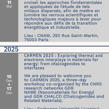
11
croiser les approches fondamentales
et appliquées de l’étude de tels
Mar
milieux dispersés, afin de mettre en
lumière les verrous scientifiques et
technologiques majeurs à lever pour
répondre aux défis de la transition
énergétique et industrielle.
Lieu : CNAM, 292 Rue Saint-Martin,
75003 Paris
2025
CARMEN 2025 : Exploring thermal and
electronic interplays in materials for
energy: from chalcogenides to
interfaces
We are pleased to welcome you
15
to CARMEN 2025, a three-day
Dec
workshop co-organized by the CNRS
↓
research networks GDR
17
NAME (Nanomaterials for Energy)
Dec
and GDR CHALCO (Chalcogenides and
Related Materials).
Lieu : Sorbonne Université (Jussieu) -