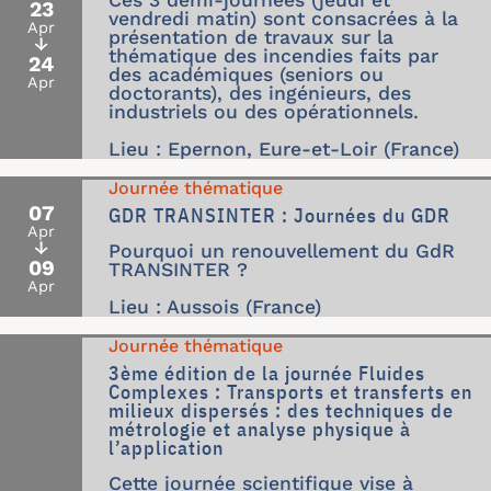
Ces 3 demi-journées (jeudi et
23
vendredi matin) sont consacrées à la
Apr
présentation de travaux sur la
↓
thématique des incendies faits par
24
des académiques (seniors ou
Apr
doctorants), des ingénieurs, des
industriels ou des opérationnels.
Lieu : Epernon, Eure-et-Loir (France)
Journée thématique
07
GDR TRANSINTER : Journées du GDR
Apr
↓
Pourquoi un renouvellement du GdR
09
TRANSINTER ?
Apr
Lieu : Aussois (France)
Journée thématique
3ème édition de la journée Fluides
Complexes : Transports et transferts en
milieux dispersés : des techniques de
métrologie et analyse physique à
l’application
Cette journée scientifique vise à