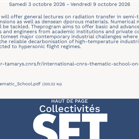
Samedi 3 octobre 2026
-
Vendredi 9 octobre 2026
ill offer general lectures on radiation transfer in semi-
ensions as well as densean dporous materials. Numerical 
ill be tackled. Theprogram aims to offer basic and advanc
s and engineers from academic institutions and private 
tomeet major contemporary industrial challenges where r
 the reliable decarbonisation of high-temperature industri
ected to hypersonic flight regimes.
dr-tamarys.cnrs.fr/international-cnrs-thematic-school-on
ematic_School.pdf
(300.02 Ko)
HAUT DE PAGE
Collectivités