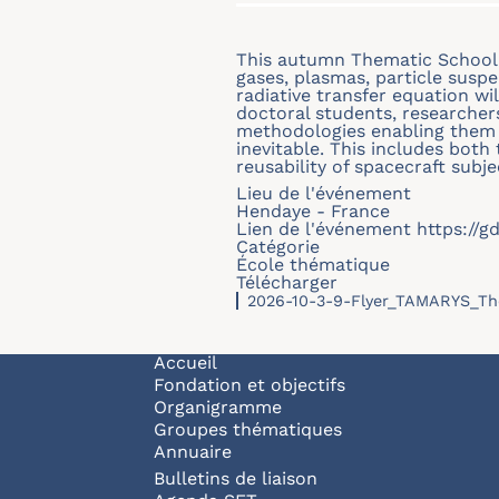
This autumn Thematic School w
gases, plasmas, particle susp
radiative transfer equation w
doctoral students, researcher
methodologies enabling them 
inevitable. This includes both
reusability of spacecraft subj
Lieu de l'événement
Hendaye - France
Lien de l'événement
https://g
Catégorie
École thématique
Télécharger
2026-10-3-9-Flyer_TAMARYS_Th
Navigation principale
Accueil
Fondation et objectifs
Organigramme
Groupes thématiques
Annuaire
Bulletins de liaison