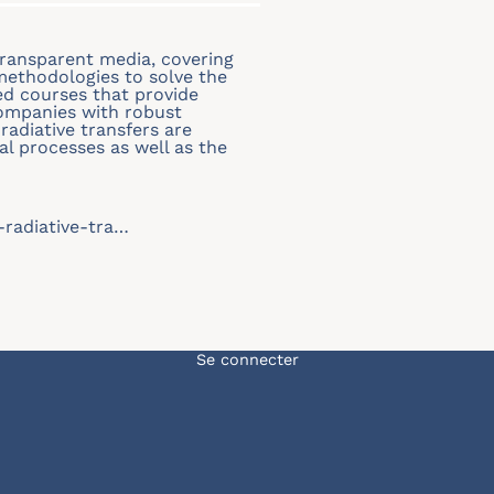
transparent media, covering
methodologies to solve the
ed courses that provide
companies with robust
adiative transfers are
al processes as well as the
-radiative-tra…
Menu du compte de l'u
Se connecter