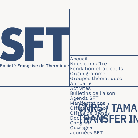
Aller au contenu principal
Navigation princip
Accueil
Nous connaître
Fondation et objectifs
Organigramme
Groupes thématiques
Annuaire
Activités
Bulletins de liaison
Agenda SFT
Manifestations
CNRS / TAMA
Offres d'emploi
Offres de thèses
TRANSFER I
Documentation
Congrès
Ouvrages
Journées SFT