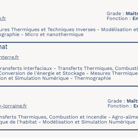
Grade
Mait
.fr
Fonction
En
res Thermiques et Techniques Inverses
Modélisation e
graphie
Micro et nanothermique
hat
terre.fr
ransferts interfaciaux
Transferts Thermiques, Combusti
nversion de l'énergie et Stockage
Mesures Thermiques
ion et Simulation Numérique
Thermographie
Grade
Maît
-lorraine.fr
Fonction
E
nsferts Thermiques, Combustion et Incendie
Agro-alime
ue de l'habitat
Modélisation et Simulation Numérique