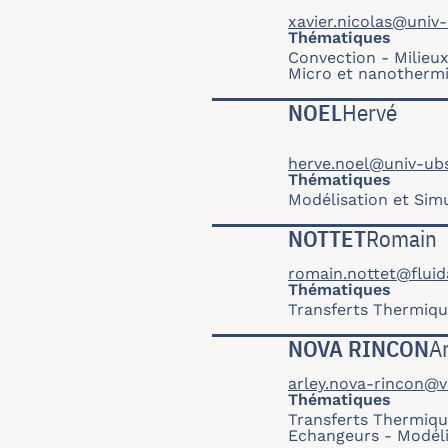
xavier.nicolas@univ-e
Thématiques
Convection
Milieu
Micro et nanotherm
NOEL
Hervé
herve.noel@univ-ubs
Thématiques
Modélisation et Sim
NOTTET
Romain
romain.nottet@fluid
Thématiques
Transferts Thermiqu
NOVA RINCON
A
arley.nova-rincon@v
Thématiques
Transferts Thermiqu
Echangeurs
Modéli