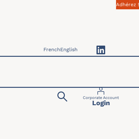
Adhérez !
French
English
Menu du compte 
Corporate Account
Login