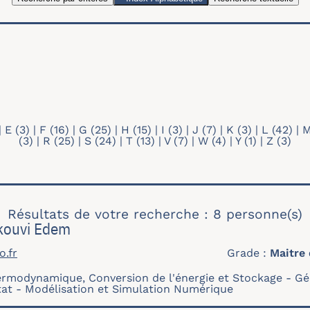
es
Recherche par mots-clés
Type de profil
- Any -
Doctorant
Membre individuel
|
E
(3)
|
F
(16)
|
G
(25)
|
H
(15)
|
I
(3)
|
J
(7)
|
K
(3)
|
L
(42)
|
(3)
|
R
(25)
|
S
(24)
|
T
(13)
|
V
(7)
|
W
(4)
|
Y
(1)
|
Z
(3)
Résultats de votre recherche : 8 personne(s)
kouvi Edem
.fr
Grade
Maitre
rmodynamique, Conversion de l'énergie et Stockage
Gé
tat
Modélisation et Simulation Numérique