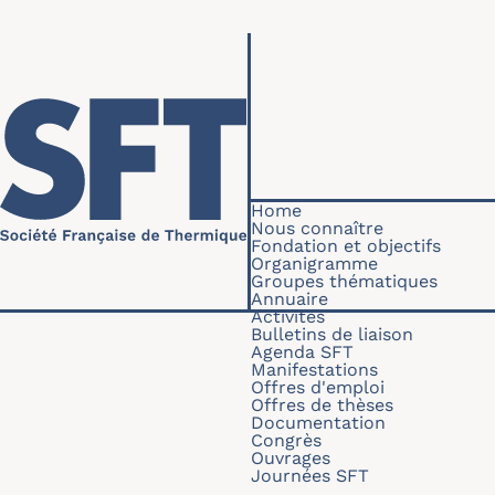
Skip to main content
Navigation princip
Home
Nous connaître
Fondation et objectifs
Organigramme
Groupes thématiques
Annuaire
Activités
Bulletins de liaison
Agenda SFT
Manifestations
Offres d'emploi
Offres de thèses
Documentation
Congrès
Ouvrages
Journées SFT