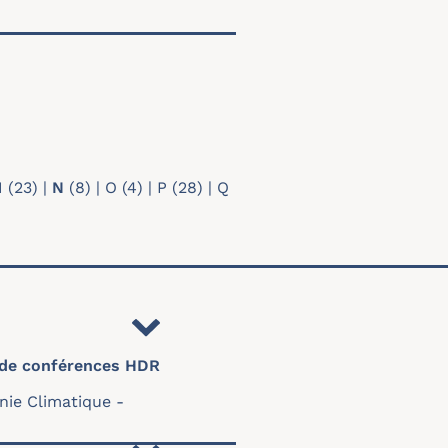
M
(23)
|
N
(8)
|
O
(4)
|
P
(28)
|
Q
 de conférences HDR
nie Climatique -