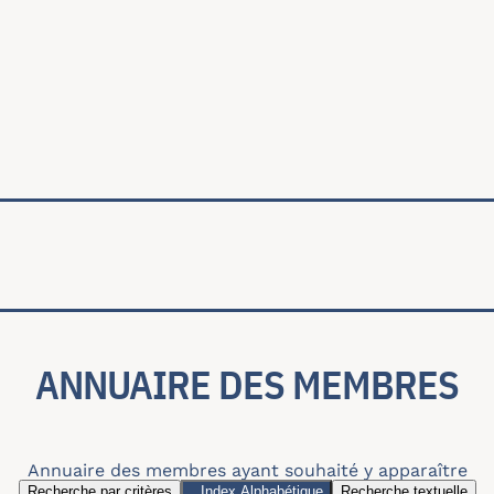
ale
ANNUAIRE DES MEMBRES
Annuaire des membres ayant souhaité y apparaître
Recherche par critères
Index Alphabétique
Recherche textuelle