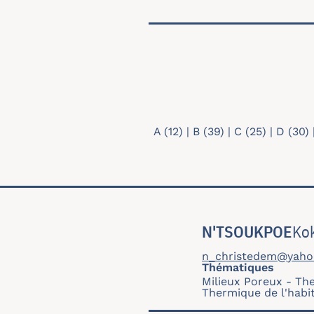
Recherche par thématiqu
A
(12)
|
B
(39)
|
C
(25)
|
D
(30)
N'TSOUKPOE
Ko
n_christedem@yahoo
Thématiques
Milieux Poreux
The
Thermique de l'habi