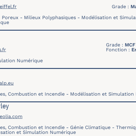
iffel.fr
Grade
Ma
x Poreux
Milieux Polyphasiques
Modélisation et Simul
ique
Grade
MCF
.fr
Fonction
E
ulation Numérique
alp.eu
es, Combustion et Incendie
Modélisation et Simulatio
rley
eolia.com
es, Combustion et Incendie
Génie Climatique - Thermiqu
sation et Simulation Numérique