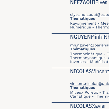
NEFZAOUI
Elyes
elyes.nefzaoui@esiee
Thématiques
Rayonnement
Mesu
Numérique
Thermo
NGUYEN
Minh-N
mn.nguyen@parisnan
Thématiques
Thermocinétique
T
Thermodynamique, Co
Inverses
Modélisat
NICOLAS
Vincent
vincent.nicolas@univ
Thématiques
Milieux Poreux
Tra
Climatique - Thermiq
NICOLAS
Xavier