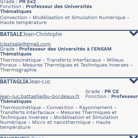
Grade
PR Ex2
Fonction
Professeur des Universités
Thématiques
Convection
Modélisation et Simulation Numérique
Haute température
BATSALE
Jean-Christophe
jcbatsale@gmail.com
Grade
Professeur des Universités à l'ENSAM
Thématiques
Thermocinétique
Transferts interfaciaux
Milieux
Poreux
Mesures Thermiques et Techniques Inverses
Thermographie
BATTAGLIA
Jean-Luc
Grade
PR CE
jean-luc.battaglia@u-bordeaux.fr
Fonction
Professeur
Thématiques
Thermocinétique
Convection
Rayonnement
Transferts interfaciaux
Mesures Thermiques et
Techniques Inverses
Modélisation et Simulation
Numérique
Micro et nanothermique
Haute
température