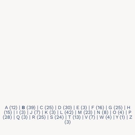
Recherche par mots-clés
Type de profil
- Any -
Doctorant
Membre individuel
A
(12)
|
B
(39)
|
C
(25)
|
D
(30)
|
E
(3)
|
F
(16)
|
G
(25)
|
H
(15)
|
I
(3)
|
J
(7)
|
K
(3)
|
L
(42)
|
M
(23)
|
N
(8)
|
O
(4)
|
P
(28)
|
Q
(3)
|
R
(25)
|
S
(24)
|
T
(13)
|
V
(7)
|
W
(4)
|
Y
(1)
|
Z
(3)