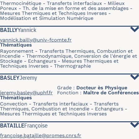
Thermocinétique
Transferts interfaciaux
Milieux
Poreux
Th. de la mise en forme et des assemblages
Mesures Thermiques et Techniques Inverses
Modélisation et Simulation Numérique
BAILLY
Yannick
yannick.bailly@univ-fcomte.fr
Thématiques
Rayonnement
Transferts Thermiques, Combustion et
Incendie
Thermodynamique, Conversion de l'énergie et
Stockage
Echangeurs
Mesures Thermiques et
Techniques Inverses
Thermographie
BASLEY
Jeremy
Grade
Docteur ès Physique
jeremy.basley@uphf.fr
Fonction
Maître de Conférences
Thématiques
Convection
Transferts interfaciaux
Transferts
Thermiques, Combustion et Incendie
Echangeurs
Mesures Thermiques et Techniques Inverses
BATAILLE
Françoise
francoise.bataille@promes.cnrs.fr