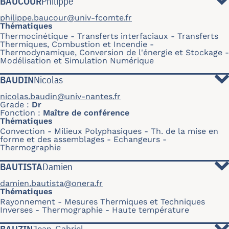
BAUCOUR
Philippe
philippe.baucour@univ-fcomte.fr
Thématiques
Thermocinétique
Transferts interfaciaux
Transferts
Thermiques, Combustion et Incendie
Thermodynamique, Conversion de l'énergie et Stockage
Modélisation et Simulation Numérique
BAUDIN
Nicolas
nicolas.baudin@univ-nantes.fr
Grade
Dr
Fonction
Maître de conférence
Thématiques
Convection
Milieux Polyphasiques
Th. de la mise en
forme et des assemblages
Echangeurs
Thermographie
BAUTISTA
Damien
damien.bautista@onera.fr
Thématiques
Rayonnement
Mesures Thermiques et Techniques
Inverses
Thermographie
Haute température
BAUZIN
Jean-Gabriel