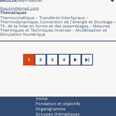
jbauzin@gmail.com
Thématiques
Thermocinétique
Transferts interfaciaux
Thermodynamique, Conversion de l'énergie et Stockage
Th. de la mise en forme et des assemblages
Mesures
Thermiques et Techniques Inverses
Modélisation et
Simulation Numérique
Pagination
1
2
3
4
Current page
Page
Page
Page
Next page
Last page
Navigation principale
Home
Fondation et objectifs
Organigramme
Groupes thématiques