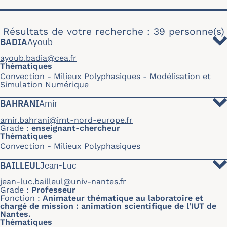
Résultats de votre recherche : 39 personne(s)
BADIA
Ayoub
ayoub.badia@cea.fr
Thématiques
Convection
Milieux Polyphasiques
Modélisation et
Simulation Numérique
BAHRANI
Amir
amir.bahrani@imt-nord-europe.fr
Grade
enseignant-chercheur
Thématiques
Convection
Milieux Polyphasiques
BAILLEUL
Jean-Luc
jean-luc.bailleul@univ-nantes.fr
Grade
Professeur
Fonction
Animateur thématique au laboratoire et
chargé de mission : animation scientifique de l'IUT de
Nantes.
Thématiques