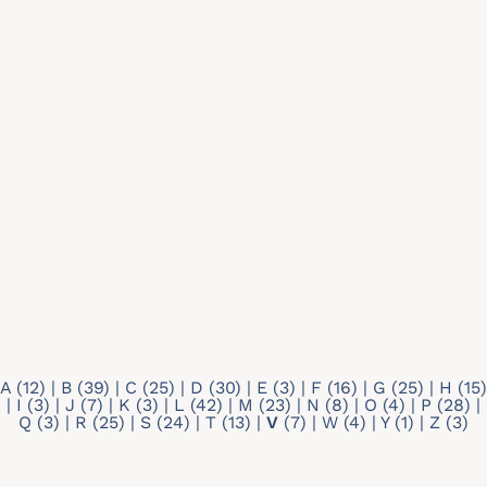
Recherche par mots-clés
Type de profil
- Any -
Doctorant
Membre individuel
A
(12)
|
B
(39)
|
C
(25)
|
D
(30)
|
E
(3)
|
F
(16)
|
G
(25)
|
H
(15)
|
I
(3)
|
J
(7)
|
K
(3)
|
L
(42)
|
M
(23)
|
N
(8)
|
O
(4)
|
P
(28)
|
Q
(3)
|
R
(25)
|
S
(24)
|
T
(13)
|
V
(7)
|
W
(4)
|
Y
(1)
|
Z
(3)