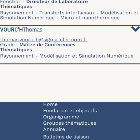
Fonction
Directeur de Laboratoire
Thématiques
Rayonnement
Transferts interfaciaux
Modélisation et
Simulation Numérique
Micro et nanothermique
VOURC'H
Thomas
thomas.vourc-h@sigma-clermont.fr
Grade
Maître de Conférences
Thématiques
Rayonnement
Modélisation et Simulation Numérique
Navigation principale
Home
Fondation et objectifs
Organigramme
Groupes thématiques
Annuaire
Bulletins de liaison