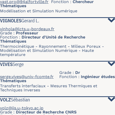
vast.pro@94alfortville.fr
Fonction
Chercheur
Thématiques
Modélisation et Simulation Numérique
VIGNOLES
Gerard L.
vinhola@lcts.u-bordeaux.fr
Grade
Professeur
Fonction
Directeur d'Unité de Recherche
Thématiques
Thermocinétique
Rayonnement
Milieux Poreux
Modélisation et Simulation Numérique
Haute
température
VIVES
Serge
Grade
Dr
serge.vives@univ-fcomte.fr
Fonction
Ingénieur études
Thématiques
Transferts interfaciaux
Mesures Thermiques et
Techniques Inverses
VOLZ
Sébastian
volz@iis.u-tokyo.ac.jp
Grade
Directeur de Recherche CNRS