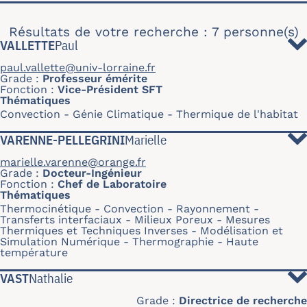
Résultats de votre recherche : 7 personne(s)
VALLETTE
Paul
paul.vallette@univ-lorraine.fr
Grade
Professeur émérite
Fonction
Vice-Président SFT
Thématiques
Convection
Génie Climatique - Thermique de l'habitat
VARENNE-PELLEGRINI
Marielle
marielle.varenne@orange.fr
Grade
Docteur-Ingénieur
Fonction
Chef de Laboratoire
Thématiques
Thermocinétique
Convection
Rayonnement
Transferts interfaciaux
Milieux Poreux
Mesures
Thermiques et Techniques Inverses
Modélisation et
Simulation Numérique
Thermographie
Haute
température
VAST
Nathalie
Grade
Directrice de recherche