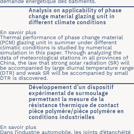
demande énergétique des bâtiments.
Analysis on applicability of phase
change material glazing unit in
different climate conditions
En savoir plus
sur Analysis on applicability of phase
Thermal performance of phase change material
(PCM) glazing unit in summer under different
climatic conditions is studied by numerical
simulation in this paper. Through analyzing the
data of meteorological stations in all provinces of
China, the law that strong solar radiation (SR) will
be accompanied by large diurnal temperature range
(DTR) and weak SR will be accompanied by small
DTR is discovered.
Développement d’un dispositif
expérimental de surmoulage
permettant la mesure de la
résistance thermique de contact
pièce polymère/pièce polymère en
conditions industrielles
En savoir plus
sur Développement d’un dispositif ex
Dans l’industrie automobile, les joints d’étanchéité