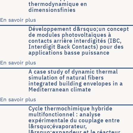
thermodynamique en
dimensionsfinies
En savoir plus
sur Le cycle moteur de lenoir revisi
Développement d&rsquo;un concept
de modules photovoltaïques à
contacts arrière interdigités (IBC,
Interdigit Back Contacts) pour des
applications basse puissance
En savoir plus
sur Développement d&rsquo;un concept
A case study of dynamic thermal
simulation of natural fibers
integrated building envelopes in a
Mediterranean climate
En savoir plus
sur A case study of dynamic thermal s
Cycle thermochimique hybride
multifonctionnel : analyse
expérimentale du couplage entre
l&rsquo;évaporateur,
l&rsquo;expandeur et le réacteur