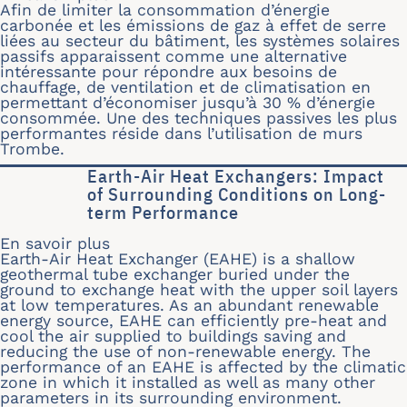
Afin de limiter la consommation d’énergie
carbonée et les émissions de gaz à effet de serre
liées au secteur du bâtiment, les systèmes solaires
passifs apparaissent comme une alternative
intéressante pour répondre aux besoins de
chauffage, de ventilation et de climatisation en
permettant d’économiser jusqu’à 30 % d’énergie
consommée. Une des techniques passives les plus
performantes réside dans l’utilisation de murs
Trombe.
Earth-Air Heat Exchangers: Impact
of Surrounding Conditions on Long-
term Performance
En savoir plus
sur Earth-Air Heat Exchangers: Impa
Earth-Air Heat Exchanger (EAHE) is a shallow
geothermal tube exchanger buried under the
ground to exchange heat with the upper soil layers
at low temperatures. As an abundant renewable
energy source, EAHE can efficiently pre-heat and
cool the air supplied to buildings saving and
reducing the use of non-renewable energy. The
performance of an EAHE is affected by the climatic
zone in which it installed as well as many other
parameters in its surrounding environment.