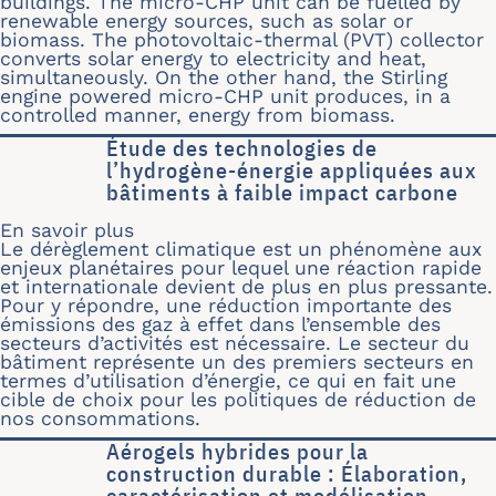
buildings. The micro-CHP unit can be fuelled by
renewable energy sources, such as solar or
biomass. The photovoltaic-thermal (PVT) collector
converts solar energy to electricity and heat,
simultaneously. On the other hand, the Stirling
engine powered micro-CHP unit produces, in a
controlled manner, energy from biomass.
Étude des technologies de
l’hydrogène-énergie appliquées aux
bâtiments à faible impact carbone
En savoir plus
sur Étude des technologies de l’hydr
Le dérèglement climatique est un phénomène aux
enjeux planétaires pour lequel une réaction rapide
et internationale devient de plus en plus pressante.
Pour y répondre, une réduction importante des
émissions des gaz à effet dans l’ensemble des
secteurs d’activités est nécessaire. Le secteur du
bâtiment représente un des premiers secteurs en
termes d’utilisation d’énergie, ce qui en fait une
cible de choix pour les politiques de réduction de
nos consommations.
Aérogels hybrides pour la
construction durable : Élaboration,
caractérisation et modélisation