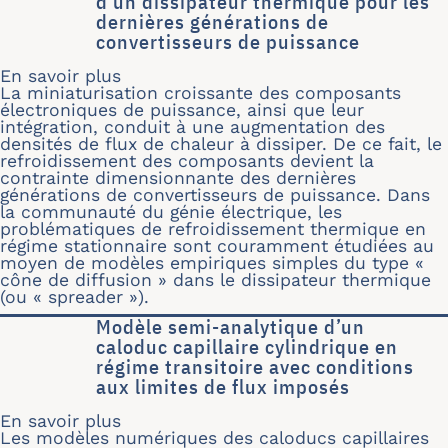
d’un dissipateur thermique pour les
dernières générations de
convertisseurs de puissance
En savoir plus
sur Méthodologie de dimensionnement 
La miniaturisation croissante des composants
électroniques de puissance, ainsi que leur
intégration, conduit à une augmentation des
densités de flux de chaleur à dissiper. De ce fait, le
refroidissement des composants devient la
contrainte dimensionnante des dernières
générations de convertisseurs de puissance. Dans
la communauté du génie électrique, les
problématiques de refroidissement thermique en
régime stationnaire sont couramment étudiées au
moyen de modèles empiriques simples du type «
cône de diffusion » dans le dissipateur thermique
(ou « spreader »).
Modèle semi-analytique d’un
caloduc capillaire cylindrique en
régime transitoire avec conditions
aux limites de flux imposés
En savoir plus
sur Modèle semi-analytique d’un calod
Les modèles numériques des caloducs capillaires