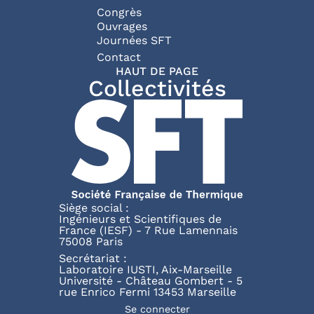
Congrès
Ouvrages
Journées SFT
Pied de page
Contact
HAUT DE PAGE
Collectivités
Siège social :
Ingénieurs et Scientifiques de
France (IESF) - 7 Rue Lamennais
75008 Paris
Secrétariat :
Laboratoire IUSTI, Aix-Marseille
Université - Château Gombert - 5
rue Enrico Fermi 13453 Marseille
Menu du compte de l'utili
Se connecter