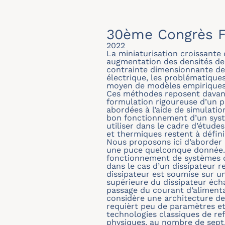
30ème Congrès F
2022
La miniaturisation croissante
augmentation des densités de f
contrainte dimensionnante de
électrique, les problématiqu
moyen de modèles empiriques s
Ces méthodes reposent davant
formulation rigoureuse d’un 
abordées à l’aide de simulati
bon fonctionnement d’un systè
utiliser dans le cadre d’étude
et thermiques restent à défini
Nous proposons ici d’aborder
une puce quelconque donnée. 
fonctionnement de systèmes d
dans le cas d’un dissipateur 
dissipateur est soumise sur u
supérieure du dissipateur éch
passage du courant d’alimenta
considère une architecture de
requièrt peu de paramètres e
technologies classiques de re
physiques, au nombre de sept,