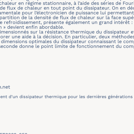
 chaleur en régime stationnaire, à l’aide des séries de Fo
de flux de chaleur en tout point du dissipateur. On en dé
mentale pour l’électronicien de puissance lui permettant 
artition de la densité de flux de chaleur sur la face supé
de refroidissement, présente également un grand intérêt : 
n » devient enfin abordable.
imensionnés sur la résistance thermique du dissipateur et
borer une aide à la décision. En particulier, deux méthode
s dimensions optimales du dissipateur connaissant le co
 seconde donne le point limite de fonctionnement du com
m.net
t d’un dissipateur thermique pour les dernières générations