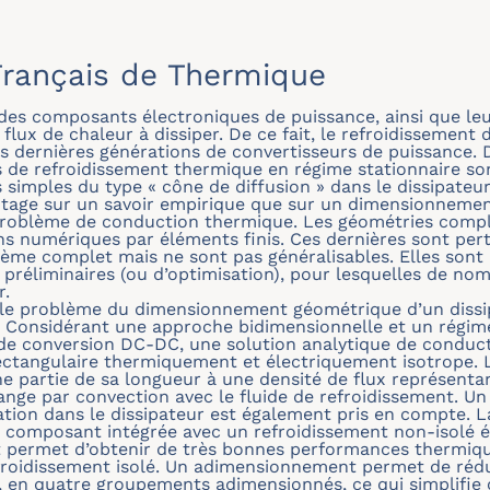
rançais de Thermique
 des composants électroniques de puissance, ainsi que leu
lux de chaleur à dissiper. De ce fait, le refroidissement
s dernières générations de convertisseurs de puissance
es de refroidissement thermique en régime stationnaire 
imples du type « cône de diffusion » dans le dissipateur
age sur un savoir empirique que sur un dimensionnement 
problème de conduction thermique. Les géométries comple
ons numériques par éléments finis. Ces dernières sont per
me complet mais ne sont pas généralisables. Elles sont p
s préliminaires (ou d’optimisation), pour lesquelles de n
r.
 le problème du dimensionnement géométrique d’un dissi
Considérant une approche bidimensionnelle et un régime
e conversion DC-DC, une solution analytique de conduc
rectangulaire thermiquement et électriquement isotrope. L
ne partie de sa longueur à une densité de flux représenta
ange par convection avec le fluide de refroidissement. U
tion dans le dissipateur est également pris en compte. 
 composant intégrée avec un refroidissement non-isolé é
t permet d’obtenir de très bonnes performances thermiq
froidissement isolé. Un adimensionnement permet de rédu
 en quatre groupements adimensionnés, ce qui simplifie 