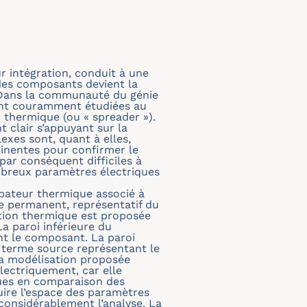
r intégration, conduit à une
 des composants devient la
. Dans la communauté du génie
sont couramment étudiées au
 thermique (ou « spreader »).
clair s’appuyant sur la
xes sont, quant à elles,
tinentes pour confirmer le
ar conséquent difficiles à
ombreux paramètres électriques
pateur thermique associé à
 permanent, représentatif du
tion thermique est proposée
a paroi inférieure du
nt le composant. La paroi
n terme source représentant le
La modélisation proposée
lectriquement, car elle
ues en comparaison des
ire l’espace des paramètres
considérablement l’analyse. La