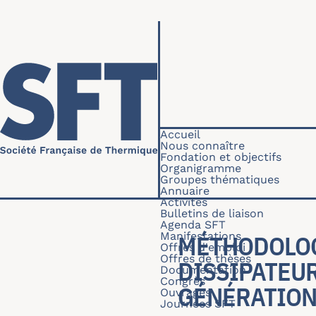
Aller au contenu principal
Navigation princip
Accueil
Nous connaître
Fondation et objectifs
Organigramme
Groupes thématiques
Annuaire
Activités
Bulletins de liaison
Agenda SFT
Manifestations
MÉTHODOLOG
Offres d'emploi
Offres de thèses
DISSIPATEU
Documentation
Congrès
GÉNÉRATION
Ouvrages
Journées SFT