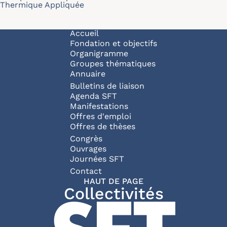
Thermique Appliquée
Navigation principale
Accueil
Fondation et objectifs
Organigramme
Groupes thématiques
Annuaire
Bulletins de liaison
Agenda SFT
Manifestations
Offres d'emploi
Offres de thèses
Congrès
Ouvrages
Journées SFT
Pied de page
Contact
HAUT DE PAGE
Collectivités