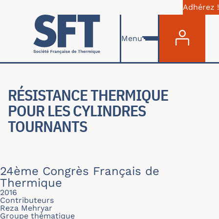
Adhérez !
Menu du com
Aller au contenu principal
Menu
RÉSISTANCE THERMIQUE
POUR LES CYLINDRES
TOURNANTS
24ème Congrès Français de
Thermique
2016
Contributeurs
Reza Mehryar
Groupe thématique