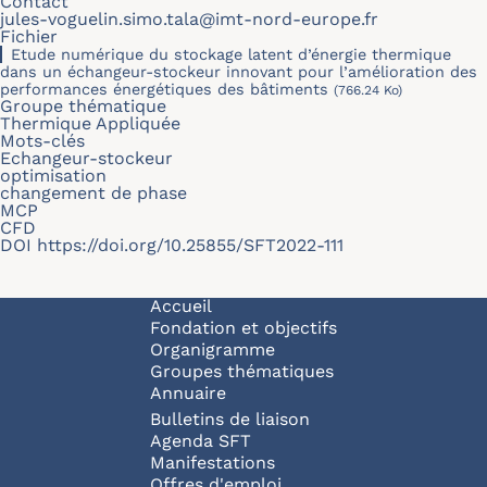
Contact
jules-voguelin.simo.tala@imt-nord-europe.fr
Fichier
Etude numérique du stockage latent d’énergie thermique
dans un échangeur-stockeur innovant pour l’amélioration des
performances énergétiques des bâtiments
(766.24 Ko)
Groupe thématique
Thermique Appliquée
Mots-clés
Echangeur-stockeur
optimisation
changement de phase
MCP
CFD
DOI
https://doi.org/10.25855/SFT2022-111
Navigation principale
Accueil
Fondation et objectifs
Organigramme
Groupes thématiques
Annuaire
Bulletins de liaison
Agenda SFT
Manifestations
Offres d'emploi