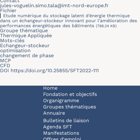
Contact
jules-voguelin.simo.tala@imt-nord-europe.fr
Fichier
Etude numérique du stockage latent d’énergie thermique
dans un échangeur-stockeur innovant pour l’amélioration des
performances énergétiques des bâtiments
(766.24 KB)
Groupe thématique
Thermique Appliquée
Mots-clés
Echangeur-stockeur
optimisation
changement de phase
MCP
CFD
DOI
https://doi.org/10.25855/SFT2022-111
Navigation principale
Home
Fondation et objectifs
Organigramme
Groupes thématiques
Annuaire
Bulletins de liaison
Agenda SFT
Manifestations
Offres d'emploi