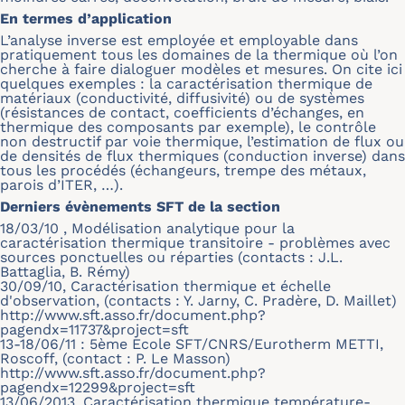
En termes d’application
L’analyse inverse est employée et employable dans
pratiquement tous les domaines de la thermique où l’on
cherche à faire dialoguer modèles et mesures. On cite ici
quelques exemples : la caractérisation thermique de
matériaux (conductivité, diffusivité) ou de systèmes
(résistances de contact, coefficients d’échanges, en
thermique des composants par exemple), le contrôle
non destructif par voie thermique, l’estimation de flux ou
de densités de flux thermiques (conduction inverse) dans
tous les procédés (échangeurs, trempe des métaux,
parois d’ITER, …).
Derniers évènements SFT de la section
18/03/10 , Modélisation analytique pour la
caractérisation thermique transitoire - problèmes avec
sources ponctuelles ou réparties (contacts : J.L.
Battaglia, B. Rémy)
30/09/10, Caractérisation thermique et échelle
d'observation, (contacts : Y. Jarny, C. Pradère, D. Maillet)
http://www.sft.asso.fr/document.php?
pagendx=11737&project=sft
13-18/06/11 : 5ème Ecole SFT/CNRS/Eurotherm METTI,
Roscoff, (contact : P. Le Masson)
http://www.sft.asso.fr/document.php?
pagendx=12299&project=sft
13/06/2013, Caractérisation thermique température-