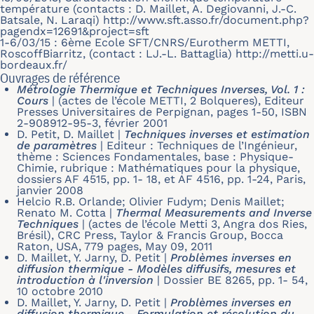
température (contacts : D. Maillet, A. Degiovanni, J.-C.
Batsale, N. Laraqi) http://www.sft.asso.fr/document.php?
pagendx=12691&project=sft
1-6/03/15 : 6ème Ecole SFT/CNRS/Eurotherm METTI,
RoscoffBiarritz, (contact : LJ.-L. Battaglia) http://metti.u-
bordeaux.fr/
Ouvrages de référence
Métrologie Thermique et Techniques Inverses, Vol. 1 :
Cours
|
(actes de l’école METTI, 2 Bolqueres), Editeur
Presses Universitaires de Perpignan, pages 1-50, ISBN
2-908912-95-3, février 2001
D. Petit, D. Maillet
|
Techniques inverses et estimation
de paramètres
|
Editeur : Techniques de l’Ingénieur,
thème : Sciences Fondamentales, base : Physique-
Chimie, rubrique : Mathématiques pour la physique,
dossiers AF 4515, pp. 1- 18, et AF 4516, pp. 1-24, Paris,
janvier 2008
Helcio R.B. Orlande; Olivier Fudym; Denis Maillet;
Renato M. Cotta
|
Thermal Measurements and Inverse
Techniques
|
(actes de l’école Metti 3, Angra dos Ries,
Brésil), CRC Press, Taylor & Francis Group, Bocca
Raton, USA, 779 pages, May 09, 2011
D. Maillet, Y. Jarny, D. Petit
|
Problèmes inverses en
diffusion thermique - Modèles diffusifs, mesures et
introduction à l'inversion
|
Dossier BE 8265, pp. 1- 54,
10 octobre 2010
D. Maillet, Y. Jarny, D. Petit
|
Problèmes inverses en
diffusion thermique - Formulation et résolution du