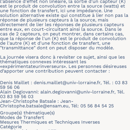
l'absence d'effet non linéaire, la sortie d'un capteur (K)
est le produit de convolution entre la source (watts) et
une fonction de transfert, ici une impédance. Une
solution alternative existe qui constitue à lier non pas la
réponse de plusieurs capteurs à la source, mais
directement de lier les réponses de plusieurs capteurs
entre eux, en court-circuitant ainsi la source. Dans le
cas de 2 capteurs, on peut montrer, dans certains cas,
que la réponse de l'un (K) est le produit de convolution
de l'autre (K) et d'une fonction de transfert, une
"transmittance" dont on peut disposer du modèle.
La journée visera donc à revisiter ce sujet, ainsi que les
thématiques connexes intéressant les
«expérimentateurinverseurs». Les personnes désireuses
d’apporter une contribution peuvent contacter :
Denis Maillet :
denis.maillet@univ-lorraine.fr
, Tél. : 03 83
59 56 06
Alain Degiovanni:
alain.degiovanni@univ-lorraine.fr
, Tél.
03 83 59 56 03
Jean-Christophe Batsale :
Jean-
Christophe.batsale@ensam.eu
, Tél: 05 56 84 54 25
Groupe(s) thématique(s)
Modes de Transfert
Mesures Thermiques et Techniques Inverses
Catégorie