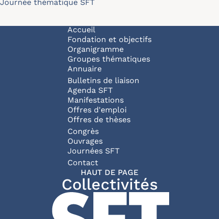
Journée thématique SFT
Navigation principale
Accueil
Fondation et objectifs
Organigramme
Groupes thématiques
Annuaire
Bulletins de liaison
Agenda SFT
Manifestations
Offres d'emploi
Offres de thèses
Congrès
Ouvrages
Journées SFT
Pied de page
Contact
HAUT DE PAGE
Collectivités