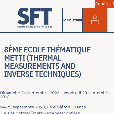
Adhérez !
Menu du com
Aller au contenu principal
Menu
8ÈME ECOLE THÉMATIQUE
METTI (THERMAL
MEASUREMENTS AND
INVERSE TECHNIQUES)
Dimanche 24 septembre 2023
-
Vendredi 29 septembre
2023
24-29 septembre 2023, Ile d'Oléron, France
Le site :
https://metti8.sciencesconf.org