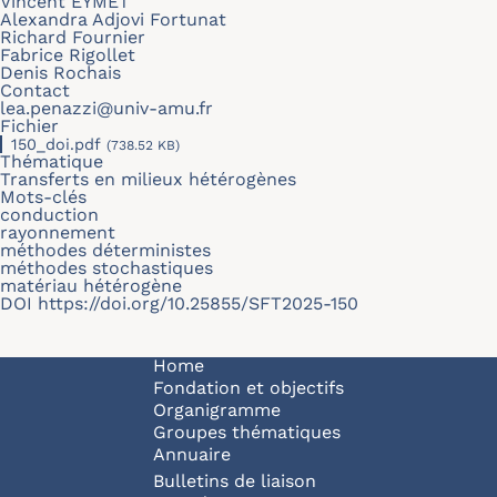
Vincent EYMET
Alexandra Adjovi Fortunat
Richard Fournier
Fabrice Rigollet
Denis Rochais
Contact
lea.penazzi@univ-amu.fr
Fichier
150_doi.pdf
(738.52 KB)
Thématique
Transferts en milieux hétérogènes
Mots-clés
conduction
rayonnement
méthodes déterministes
méthodes stochastiques
matériau hétérogène
DOI
https://doi.org/10.25855/SFT2025-150
Navigation principale
Home
Fondation et objectifs
Organigramme
Groupes thématiques
Annuaire
Bulletins de liaison