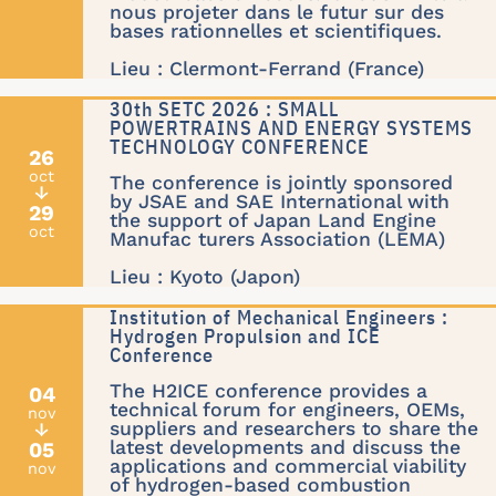
nous projeter dans le futur sur des
bases rationnelles et scientifiques.
Lieu : Clermont-Ferrand (France)
30th SETC 2026 : SMALL
POWERTRAINS AND ENERGY SYSTEMS
TECHNOLOGY CONFERENCE
26
oct
The conference is jointly sponsored
↓
by JSAE and SAE International with
29
the support of Japan Land Engine
oct
Manufac turers Association (LEMA)
Lieu : Kyoto (Japon)
Institution of Mechanical Engineers :
Hydrogen Propulsion and ICE
Conference
The H2ICE conference provides a
04
technical forum for engineers, OEMs,
nov
suppliers and researchers to share the
↓
latest developments and discuss the
05
applications and commercial viability
nov
of hydrogen-based combustion