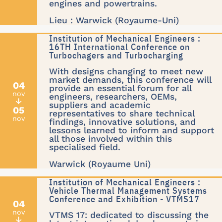
engines and powertrains.
Lieu : Warwick (Royaume-Uni)
Institution of Mechanical Engineers :
16TH International Conference on
Turbochagers and Turbocharging
With designs changing to meet new
market demands, this conference will
04
provide an essential forum for all
nov
engineers, researchers, OEMs,
↓
suppliers and academic
05
representatives to share technical
nov
findings, innovative solutions, and
lessons learned to inform and support
all those involved within this
specialised field.
Warwick (Royaume Uni)
Institution of Mechanical Engineers :
Vehicle Thermal Management Systems
Conference and Exhibition - VTMS17
04
nov
VTMS 17: dedicated to discussing the
↓