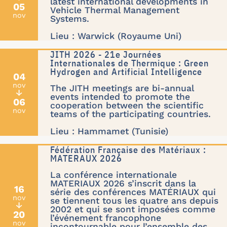
latest international developments in
05
Vehicle Thermal Management
nov
Systems.
Lieu : Warwick (Royaume Uni)
JITH 2026 - 21e Journées
Internationales de Thermique : Green
Hydrogen and Artificial Intelligence
04
nov
The JITH meetings are bi-annual
↓
events intended to promote the
06
cooperation between the scientific
nov
teams of the participating countries.
Lieu : Hammamet (Tunisie)
Fédération Française des Matériaux :
MATERAUX 2026
La conférence internationale
MATERIAUX 2026 s’inscrit dans la
16
série des conférences MATÉRIAUX qui
nov
se tiennent tous les quatre ans depuis
↓
2002 et qui se sont imposées comme
20
l’événement francophone
nov
incontournable pour l’ensemble des