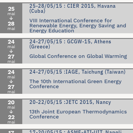
25-28/05/15 : CIER 2015, Havana
25
(Cuba)
mai
↓
VIII International Conference for
28
Renewable Energy, Energy Saving and
mai
Energy Education
24-27/05/15 : GCGW-15, Athens
24
(Greece)
mai
↓
27
Global Conference on Global Warming
mai
24-27/05/15 :IAGE, Taichung (Taiwan)
24
mai
↓
The 10th International Green Energy
27
Conference
mai
20-22/05/15 :JETC 2015, Nancy
20
mai
↓
13th Joint European Thermodynamics
22
Conference
mai
17-20/05/15 : ASME-ATI-UIT, Napoli
17