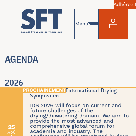
Adhérez !
Menu du com
Aller au contenu principal
Menu
AGENDA
2026
IDS'26 : 24th International Drying
Symposium
IDS 2026 will focus on current and
future challenges of the
drying/dewatering domain. We aim to
provide the most advanced and
comprehensive global forum for
25
academia and industry. The
Aoû