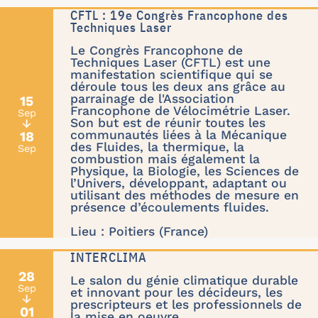
CFTL : 19e Congrès Francophone des
Techniques Laser
Le Congrès Francophone de
Techniques Laser (CFTL) est une
manifestation scientifique qui se
déroule tous les deux ans grâce au
parrainage de l'Association
15
Francophone de Vélocimétrie Laser.
Sep
Son but est de réunir toutes les
↓
communautés liées à la Mécanique
18
des Fluides, la thermique, la
Sep
combustion mais également la
Physique, la Biologie, les Sciences de
l’Univers, développant, adaptant ou
utilisant des méthodes de mesure en
présence d’écoulements fluides.
Lieu : Poitiers (France)
INTERCLIMA
28
Le salon du génie climatique durable
Sep
et innovant pour les décideurs, les
↓
prescripteurs et les professionnels de
01
la mise en oeuvre.