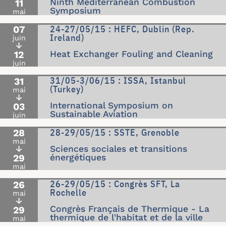
Ninth Mediterranean Combustion
11
Symposium
mai
24-27/05/15 : HEFC, Dublin (Rep.
07
Ireland)
juin
↓
12
Heat Exchanger Fouling and Cleaning
juin
31/05-3/06/15 : ISSA, Istanbul
31
(Turkey)
mai
↓
International Symposium on
03
Sustainable Aviation
juin
28-29/05/15 : SSTE, Grenoble
28
mai
↓
Sciences sociales et transitions
29
énergétiques
mai
26-29/05/15 : Congrès SFT, La
26
Rochelle
mai
↓
Congrès Français de Thermique - La
29
thermique de l'habitat et de la ville
mai