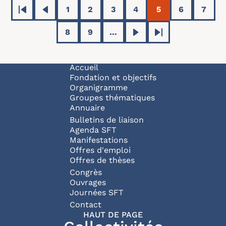
Pagination
1
2
3
4
5
6
7
Première page
Page précédente
Page
Page
Page
Page
Page courante
Page
Page
8
9
…
Page
Page
Page suivante
Dernière page
Navigation principale
Accueil
Fondation et objectifs
Organigramme
Groupes thématiques
Annuaire
Bulletins de liaison
Agenda SFT
Manifestations
Offres d'emploi
Offres de thèses
Congrès
Ouvrages
Journées SFT
Pied de page
Contact
HAUT DE PAGE