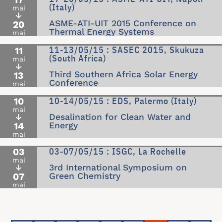
(Italy)
mai
↓
ASME-ATI-UIT 2015 Conference on
20
Thermal Energy Systems
mai
11-13/05/15 : SASEC 2015, Skukuza
11
(South Africa)
mai
↓
Third Southern Africa Solar Energy
13
Conference
mai
10-14/05/15 : EDS, Palermo (Italy)
10
mai
↓
Desalination for Clean Water and
14
Energy
mai
03-07/05/15 : ISGC, La Rochelle
03
mai
↓
3rd International Symposium on
07
Green Chemistry
mai