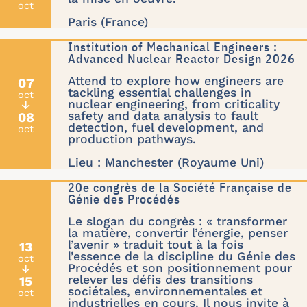
oct
Paris (France)
Institution of Mechanical Engineers :
Advanced Nuclear Reactor Design 2026
Attend to explore how engineers are
07
tackling essential challenges in
oct
nuclear engineering, from criticality
↓
safety and data analysis to fault
08
detection, fuel development, and
oct
production pathways.
Lieu : Manchester (Royaume Uni)
20e congrès de la Société Française de
Génie des Procédés
Le slogan du congrès : « transformer
la matière, convertir l’énergie, penser
l’avenir » traduit tout à la fois
13
l’essence de la discipline du Génie des
oct
Procédés et son positionnement pour
↓
relever les défis des transitions
15
sociétales, environnementales et
oct
industrielles en cours. Il nous invite à