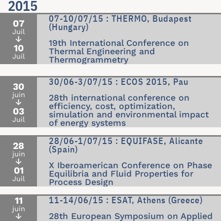
2015
07-10/07/15 : THERMO, Budapest
07
(Hungary)
Juil
↓
19th International Conference on
10
Thermal Engineering and
Juil
Thermogrammetry
30/06-3/07/15 : ECOS 2015, Pau
30
juin
28th international conference on
↓
efficiency, cost, optimization,
03
simulation and environmental impact
Juil
of energy systems
28/06-1/07/15 : EQUIFASE, Alicante
28
(Spain)
juin
↓
X Iberoamerican Conference on Phase
01
Equilibria and Fluid Properties for
Juil
Process Design
11-14/06/15 : ESAT, Athens (Greece)
11
juin
↓
28th European Symposium on Applied