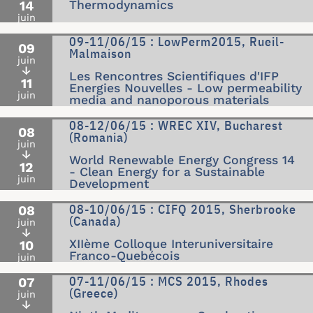
14
Thermodynamics
juin
09-11/06/15 : LowPerm2015, Rueil-
09
Malmaison
juin
↓
Les Rencontres Scientifiques d'IFP
11
Energies Nouvelles - Low permeability
juin
media and nanoporous materials
08-12/06/15 : WREC XIV, Bucharest
08
(Romania)
juin
↓
World Renewable Energy Congress 14
12
- Clean Energy for a Sustainable
juin
Development
08-10/06/15 : CIFQ 2015, Sherbrooke
08
(Canada)
juin
↓
XIIème Colloque Interuniversitaire
10
Franco-Quebécois
juin
07-11/06/15 : MCS 2015, Rhodes
07
(Greece)
juin
↓