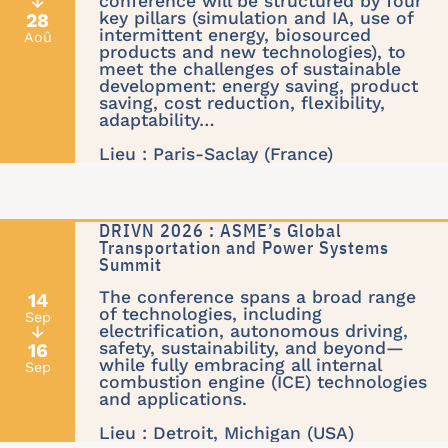
conference will be structured by four
↓
key pillars (simulation and IA, use of
28
intermittent energy, biosourced
Aoû
products and new technologies), to
meet the challenges of sustainable
development: energy saving, product
saving, cost reduction, flexibility,
adaptability…
Lieu : Paris-Saclay (France)
DRIVN 2026 : ASME’s Global
Transportation and Power Systems
Summit
The conference spans a broad range
14
of technologies, including
Sep
electrification, autonomous driving,
↓
safety, sustainability, and beyond—
16
while fully embracing all internal
Sep
combustion engine (ICE) technologies
and applications.
Lieu : Detroit, Michigan (USA)