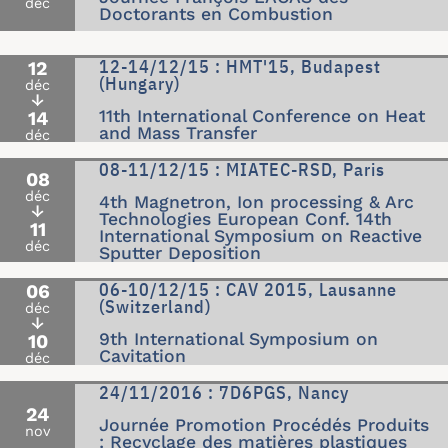
déc
Doctorants en Combustion
12-14/12/15 : HMT'15, Budapest
12
(Hungary)
déc
↓
11th International Conference on Heat
14
and Mass Transfer
déc
08-11/12/15 : MIATEC-RSD, Paris
08
déc
4th Magnetron, Ion processing & Arc
↓
Technologies European Conf. 14th
11
International Symposium on Reactive
déc
Sputter Deposition
06-10/12/15 : CAV 2015, Lausanne
06
(Switzerland)
déc
↓
9th International Symposium on
10
Cavitation
déc
24/11/2016 : 7D6PGS, Nancy
24
Journée Promotion Procédés Produits
nov
: Recyclage des matières plastiques