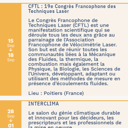
CFTL : 19e Congrès Francophone des
Techniques Laser
Le Congrès Francophone de
Techniques Laser (CFTL) est une
manifestation scientifique qui se
déroule tous les deux ans grâce au
parrainage de l'Association
15
Francophone de Vélocimétrie Laser.
Sep
Son but est de réunir toutes les
↓
communautés liées à la Mécanique
18
des Fluides, la thermique, la
Sep
combustion mais également la
Physique, la Biologie, les Sciences de
l’Univers, développant, adaptant ou
utilisant des méthodes de mesure en
présence d’écoulements fluides.
Lieu : Poitiers (France)
INTERCLIMA
28
Le salon du génie climatique durable
Sep
et innovant pour les décideurs, les
↓
prescripteurs et les professionnels de
01
la mise en oeuvre.