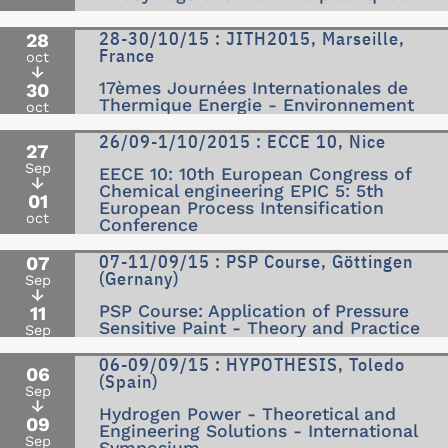
28-30/10/15 : JITH2015, Marseille,
28
France
oct
↓
17èmes Journées Internationales de
30
Thermique Energie - Environnement
oct
26/09-1/10/2015 : ECCE 10, Nice
27
Sep
EECE 10: 10th European Congress of
↓
Chemical engineering EPIC 5: 5th
01
European Process Intensification
oct
Conference
07-11/09/15 : PSP Course, Göttingen
07
(Gernany)
Sep
↓
PSP Course: Application of Pressure
11
Sensitive Paint - Theory and Practice
Sep
06-09/09/15 : HYPOTHESIS, Toledo
06
(Spain)
Sep
↓
Hydrogen Power - Theoretical and
09
Engineering Solutions - International
Sep