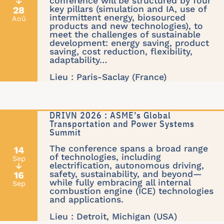
conference will be structured by four
↓
key pillars (simulation and IA, use of
28
intermittent energy, biosourced
Aoû
products and new technologies), to
meet the challenges of sustainable
development: energy saving, product
saving, cost reduction, flexibility,
adaptability…
Lieu : Paris-Saclay (France)
DRIVN 2026 : ASME’s Global
Transportation and Power Systems
Summit
The conference spans a broad range
14
of technologies, including
Sep
electrification, autonomous driving,
↓
safety, sustainability, and beyond—
16
while fully embracing all internal
Sep
combustion engine (ICE) technologies
and applications.
Lieu : Detroit, Michigan (USA)