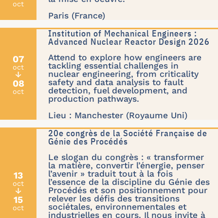
oct
Paris (France)
Institution of Mechanical Engineers :
Advanced Nuclear Reactor Design 2026
Attend to explore how engineers are
07
tackling essential challenges in
oct
nuclear engineering, from criticality
↓
safety and data analysis to fault
08
detection, fuel development, and
oct
production pathways.
Lieu : Manchester (Royaume Uni)
20e congrès de la Société Française de
Génie des Procédés
Le slogan du congrès : « transformer
la matière, convertir l’énergie, penser
l’avenir » traduit tout à la fois
13
l’essence de la discipline du Génie des
oct
Procédés et son positionnement pour
↓
relever les défis des transitions
15
sociétales, environnementales et
oct
industrielles en cours. Il nous invite à