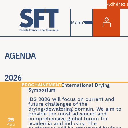
Adhérez !
Menu du com
Aller au contenu principal
Menu
AGENDA
2026
IDS'26 : 24th International Drying
Symposium
IDS 2026 will focus on current and
future challenges of the
drying/dewatering domain. We aim to
provide the most advanced and
comprehensive global forum for
25
academia and industry. The
Aoû