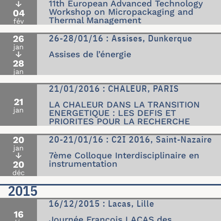
11th European Advanced Technology
↓
Workshop on Micropackaging and
04
Thermal Management
fév
26-28/01/16 : Assises, Dunkerque
26
jan
↓
Assises de l’énergie
28
jan
21/01/2016 : CHALEUR, PARIS
21
LA CHALEUR DANS LA TRANSITION
jan
ENERGETIQUE : LES DEFIS ET
PRIORITES POUR LA RECHERCHE
20-21/01/16 : C2I 2016, Saint-Nazaire
20
jan
↓
7ème Colloque Interdisciplinaire en
20
instrumentation
déc
2015
16/12/2015 : Lacas, Lille
16
Journée François LACAS des