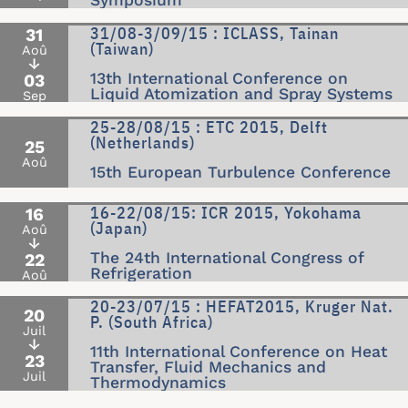
Symposium
31/08-3/09/15 : ICLASS, Tainan
31
(Taiwan)
Aoû
↓
13th International Conference on
03
Liquid Atomization and Spray Systems
Sep
25-28/08/15 : ETC 2015, Delft
(Netherlands)
25
Aoû
15th European Turbulence Conference
16-22/08/15: ICR 2015, Yokohama
16
(Japan)
Aoû
↓
The 24th International Congress of
22
Refrigeration
Aoû
20-23/07/15 : HEFAT2015, Kruger Nat.
20
P. (South Africa)
Juil
↓
11th International Conference on Heat
23
Transfer, Fluid Mechanics and
Juil
Thermodynamics