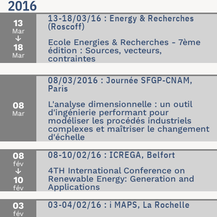
2016
13-18/03/16 : Energy & Recherches
13
(Roscoff)
Mar
↓
Ecole Energies & Recherches - 7ème
18
édition : Sources, vecteurs,
Mar
contraintes
08/03/2016 : Journée SFGP-CNAM,
Paris
L'analyse dimensionnelle : un outil
08
d'ingénierie performant pour
Mar
modéliser les procédés industriels
complexes et maîtriser le changement
d'échelle
08-10/02/16 : ICREGA, Belfort
08
fév
4TH International Conference on
↓
Renewable Energy: Generation and
10
Applications
fév
03-04/02/16 : i MAPS, La Rochelle
03
fév