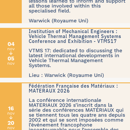
lessons learned to inform and support
all those involved within this
specialised field.
Warwick (Royaume Uni)
Institution of Mechanical Engineers :
Vehicle Thermal Management Systems
Conference and Exhibition - VTMS17
04
nov
VTMS 17: dedicated to discussing the
↓
latest international developments in
05
Vehicle Thermal Management
nov
Systems.
Lieu : Warwick (Royaume Uni)
Fédération Française des Matériaux :
MATERAUX 2026
La conférence internationale
MATERIAUX 2026 s’inscrit dans la
16
série des conférences MATÉRIAUX qui
nov
se tiennent tous les quatre ans depuis
↓
2002 et qui se sont imposées comme
20
l’événement francophone
nov
incontournable pour l’ensemble des