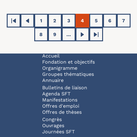
Pagination
1
2
3
4
5
6
7
Première page
Page précédente
Page
Page
Page
Page courante
Page
Page
Page
8
9
…
Page
Page
Page suivante
Dernière page
Navigation principale
Accueil
Fondation et objectifs
Organigramme
Groupes thématiques
Annuaire
Bulletins de liaison
Agenda SFT
Manifestations
Offres d'emploi
Offres de thèses
Congrès
Ouvrages
Journées SFT