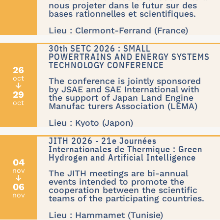
nous projeter dans le futur sur des
bases rationnelles et scientifiques.
Lieu : Clermont-Ferrand (France)
30th SETC 2026 : SMALL
POWERTRAINS AND ENERGY SYSTEMS
TECHNOLOGY CONFERENCE
26
oct
The conference is jointly sponsored
↓
by JSAE and SAE International with
29
the support of Japan Land Engine
oct
Manufac turers Association (LEMA)
Lieu : Kyoto (Japon)
JITH 2026 - 21e Journées
Internationales de Thermique : Green
Hydrogen and Artificial Intelligence
04
nov
The JITH meetings are bi-annual
↓
events intended to promote the
06
cooperation between the scientific
nov
teams of the participating countries.
Lieu : Hammamet (Tunisie)