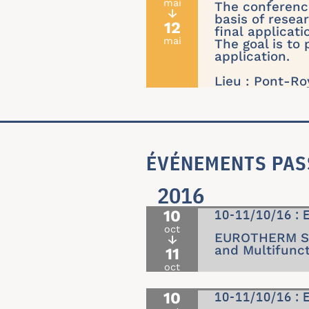
mai
The conferenc
↓
basis of resea
12
final applicati
mai
The goal is to 
application.
Lieu : Pont-Ro
ÉVÉNEMENTS PAS
2016
10
10-11/10/16 :
oct
EUROTHERM Sem
↓
and Multifunct
11
oct
10
10-11/10/16 :