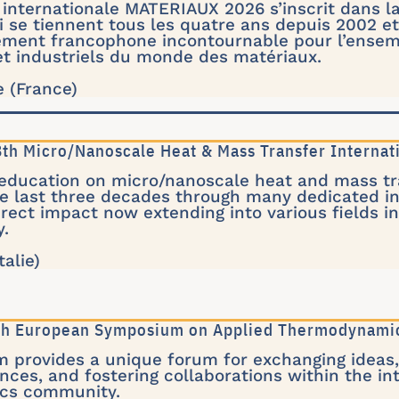
internationale MATERIAUX 2026 s’inscrit dans l
se tiennent tous les quatre ans depuis 2002 et
ment francophone incontournable pour l’ensem
t industriels du monde des matériaux.
e (France)
h Micro/Nanoscale Heat & Mass Transfer Internat
education on micro/nanoscale heat and mass t
he last three decades through many dedicated i
irect impact now extending into various fields in
y.
talie)
5th European Symposium on Applied Thermodynami
provides a unique forum for exchanging ideas, 
ances, and fostering collaborations within the in
cs community.