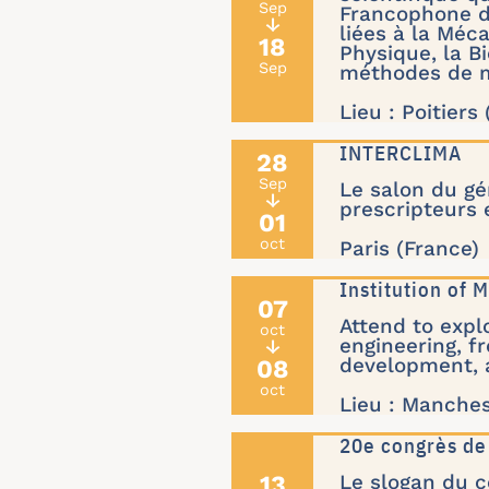
Sep
Francophone d
↓
liées à la Méc
18
Physique, la B
Sep
méthodes de m
Lieu : Poitiers
INTERCLIMA
28
Sep
Le salon du gé
↓
prescripteurs 
01
oct
Paris (France)
Institution of
07
Attend to expl
oct
engineering, fr
↓
08
development, 
oct
Lieu : Manche
20e congrès de
13
Le slogan du co