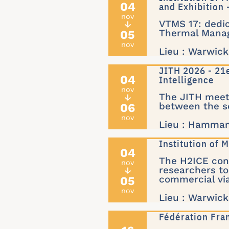
04
and Exhibition
nov
VTMS 17: dedic
↓
05
Thermal Mana
nov
Lieu : Warwic
JITH 2026 - 21
04
Intelligence
nov
The JITH meet
↓
06
between the sc
nov
Lieu : Hammam
Institution of
04
The H2ICE conf
nov
researchers to
↓
05
commercial vi
nov
Lieu : Warwic
Fédération Fra