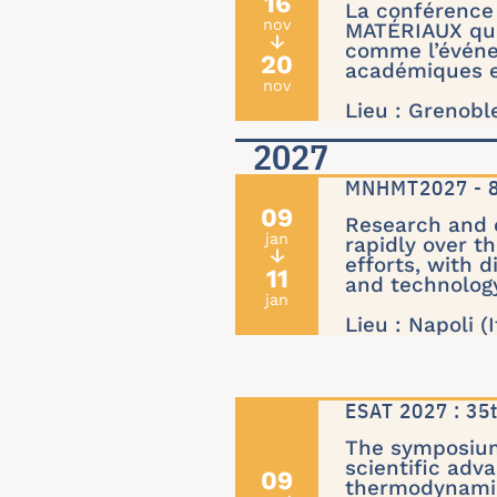
16
La conférence 
nov
MATÉRIAUX qui 
↓
comme l’événe
20
académiques e
nov
Lieu : Grenobl
2027
MNHMT2027 - 8t
09
Research and 
jan
rapidly over t
↓
efforts, with d
11
and technolog
jan
Lieu : Napoli (I
ESAT 2027 : 3
The symposium 
scientific adv
09
thermodynami