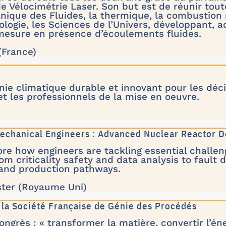
e Vélocimétrie Laser. Son but est de réunir to
anique des Fluides, la thermique, la combustion
iologie, les Sciences de l’Univers, développant, a
esure en présence d’écoulements fluides.
 (France)
nie climatique durable et innovant pour les déci
et les professionnels de la mise en oeuvre.
 Mechanical Engineers : Advanced Nuclear Reactor 
ore how engineers are tackling essential challen
om criticality safety and data analysis to fault d
and production pathways.
ster (Royaume Uni)
 la Société Française de Génie des Procédés
ngrès : « transformer la matière, convertir l’éne