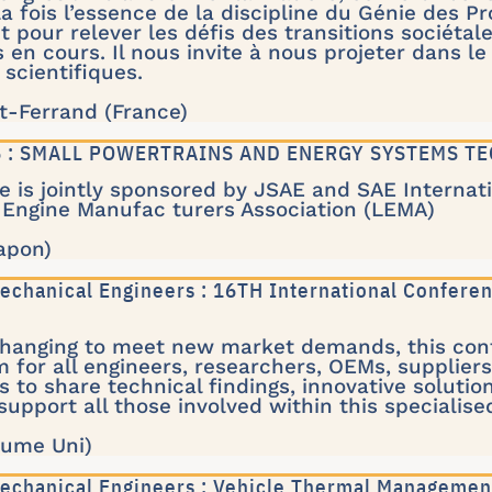
la fois l’essence de la discipline du Génie des P
 pour relever les défis des transitions sociéta
s en cours. Il nous invite à nous projeter dans l
 scientifiques.
t-Ferrand (France)
26 : SMALL POWERTRAINS AND ENERGY SYSTEMS 
 is jointly sponsored by JSAE and SAE Internat
 Engine Manufac turers Association (LEMA)
Japon)
 Mechanical Engineers : 16TH International Confer
changing to meet new market demands, this conf
m for all engineers, researchers, OEMs, supplie
s to share technical findings, innovative solutio
upport all those involved within this specialised
ume Uni)
 Mechanical Engineers : Vehicle Thermal Manageme