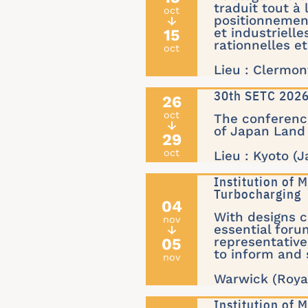
traduit tout à 
oct
positionnement
↓
15
et industrielle
rationnelles et
oct
Lieu : Clermon
30th SETC 20
26
oct
The conference
↓
of Japan Land
29
oct
Lieu : Kyoto (
Institution of
Turbocharging
04
With designs 
nov
essential foru
↓
05
representative
to inform and s
nov
Warwick (Roya
Institution of