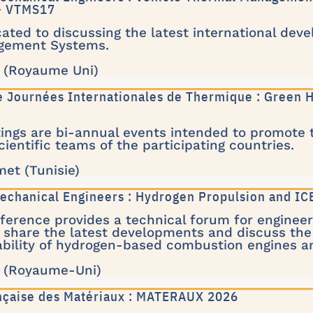
 - VTMS17
ated to discussing the latest international dev
gement Systems.
k (Royaume Uni)
e Journées Internationales de Thermique : Green H
ings are bi-annual events intended to promote 
ientific teams of the participating countries.
et (Tunisie)
 Mechanical Engineers : Hydrogen Propulsion and I
erence provides a technical forum for engineer
 share the latest developments and discuss the
ability of hydrogen-based combustion engines a
k (Royaume-Uni)
nçaise des Matériaux : MATERAUX 2026