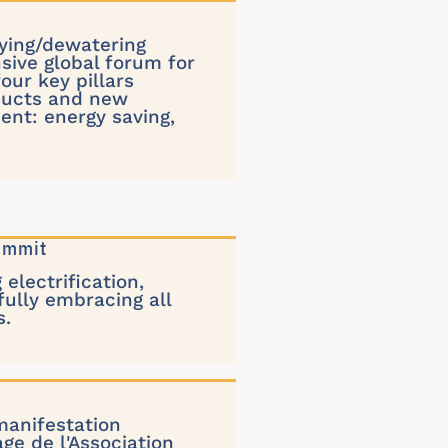
rying/dewatering
ive global forum for
our key pillars
oducts and new
ent: energy saving,
ummit
electrification,
fully embracing all
s.
manifestation
ge de l'Association