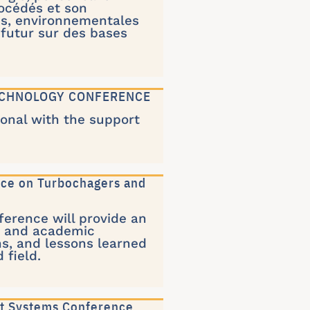
rocédés et son
les, environnementales
e futur sur des bases
TECHNOLOGY CONFERENCE
ional with the support
ence on Turbochagers and
erence will provide an
rs and academic
ns, and lessons learned
 field.
nt Systems Conference