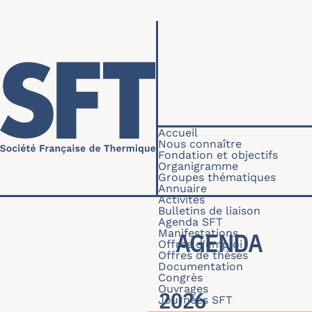
Aller au contenu principal
Navigation princip
Accueil
Nous connaître
Fondation et objectifs
Organigramme
Groupes thématiques
Annuaire
Activités
Bulletins de liaison
Agenda SFT
Manifestations
AGENDA
Offres d'emploi
Offres de thèses
Documentation
Congrès
Ouvrages
2026
Journées SFT