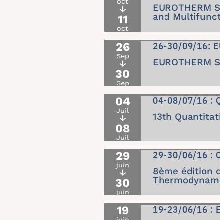
oct
EUROTHERM Sem
↓
and Multifunct
11
oct
26
26-30/09/16: E
Sep
EUROTHERM Sem
↓
30
Sep
04
04-08/07/16 : 
Juil
13th Quantita
↓
08
Juil
29
29-30/06/16 : 
juin
8ème édition 
↓
Thermodynam
30
juin
19
19-23/06/16 :
juin