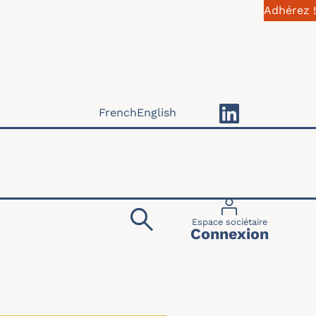
Adhérez !
French
English
Menu du compte 
Espace sociétaire
Connexion