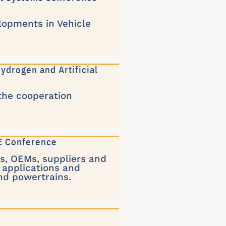
elopments in Vehicle
ydrogen and Artificial
the cooperation
CE Conference
s, OEMs, suppliers and
 applications and
nd powertrains.