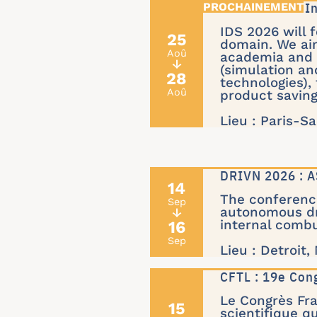
IDS'26 : 24th 
IDS 2026 will 
25
domain. We ai
Aoû
academia and i
↓
(simulation an
28
technologies),
Aoû
product saving,
Lieu : Paris-Sa
DRIVN 2026 : A
14
The conference
Sep
autonomous dri
↓
16
internal combu
Sep
Lieu : Detroit,
CFTL : 19e Con
Le Congrès Fr
15
scientifique q