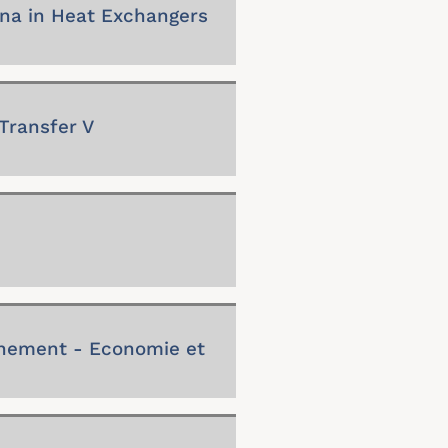
a in Heat Exchangers
Transfer V
nnement - Economie et