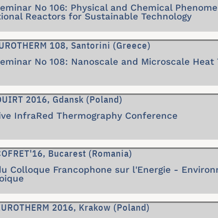
inar No 106: Physical and Chemical Phenomen
ional Reactors for Sustainable Technology
UROTHERM 108, Santorini (Greece)
inar No 108: Nanoscale and Microscale Heat 
QUIRT 2016, Gdansk (Poland)
tive InfraRed Thermography Conference
COFRET'16, Bucarest (Romania)
du Colloque Francophone sur l'Energie - Enviro
oique
 EUROTHERM 2016, Krakow (Poland)