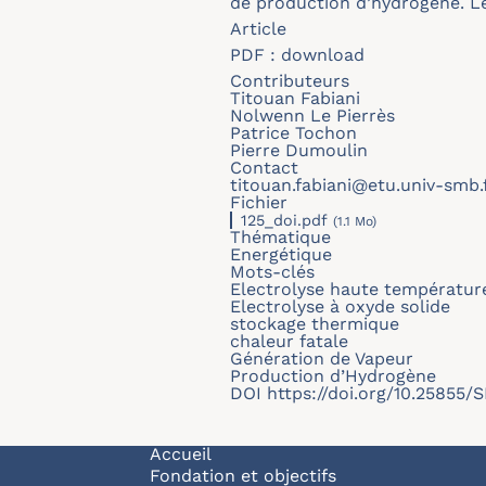
de production d’hydrogène. Le
Article
PDF :
download
Contributeurs
Titouan Fabiani
Nolwenn Le Pierrès
Patrice Tochon
Pierre Dumoulin
Contact
titouan.fabiani@etu.univ-smb.
Fichier
125_doi.pdf
(1.1 Mo)
Thématique
Energétique
Mots-clés
Electrolyse haute températur
Electrolyse à oxyde solide
stockage thermique
chaleur fatale
Génération de Vapeur
Production d’Hydrogène
DOI
https://doi.org/10.25855/
Navigation principale
Accueil
Fondation et objectifs