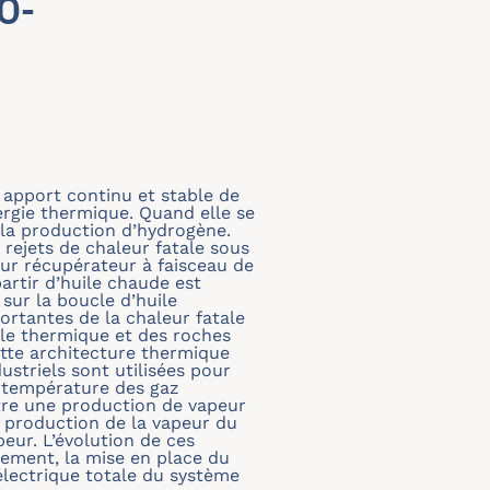
O-
 apport continu et stable de
rgie thermique. Quand elle se
e la production d’hydrogène.
rejets de chaleur fatale sous
eur récupérateur à faisceau de
artir d’huile chaude est
sur la boucle d’huile
rtantes de la chaleur fatale
ile thermique et des roches
tte architecture thermique
ustriels sont utilisées pour
e température des gaz
tre une production de vapeur
e production de la vapeur du
ur. L’évolution de ces
lement, la mise en place du
lectrique totale du système