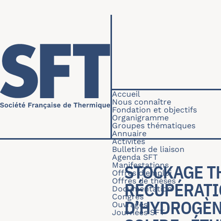
Aller au contenu principal
Navigation princip
Accueil
Nous connaître
Fondation et objectifs
Organigramme
Groupes thématiques
Annuaire
Activités
Bulletins de liaison
Agenda SFT
Manifestations
STOCKAGE T
Offres d'emploi
Offres de thèses
RÉCUPÉRATI
Documentation
Congrès
D’HYDROGÈN
Ouvrages
Journées SFT