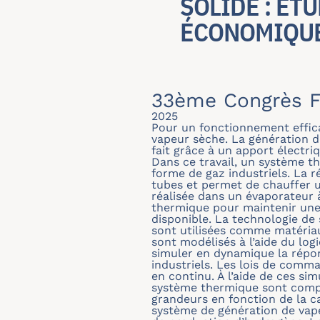
SOLIDE : ÉT
ÉCONOMIQU
33ème Congrès F
2025
Pour un fonctionnement effica
vapeur sèche. La génération 
fait grâce à un apport électri
Dans ce travail, un système th
forme de gaz industriels. La r
tubes et permet de chauffer u
réalisée dans un évaporateur 
thermique pour maintenir une 
disponible. La technologie de 
sont utilisées comme matériau
sont modélisés à l’aide du log
simuler en dynamique la répo
industriels. Les lois de com
en continu. À l’aide de ces si
système thermique sont compar
grandeurs en fonction de la c
système de génération de vap