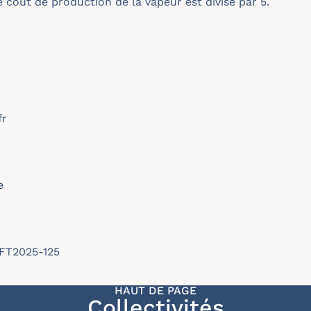
 coût de production de la vapeur est divisé par 5.
fr
e
SFT2025-125
HAUT DE PAGE
Collectivités