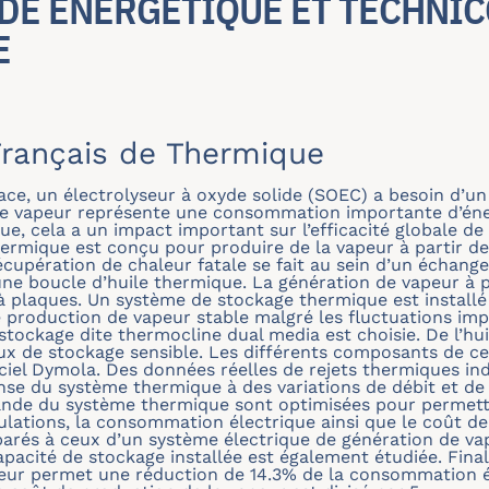
UDE ÉNERGÉTIQUE ET TECHNIC
E
rançais de Thermique
ce, un électrolyseur à oxyde solide (SOEC) a besoin d’un
de vapeur représente une consommation importante d’éne
que, cela a un impact important sur l’efficacité globale d
ermique est conçu pour produire de la vapeur à partir de 
écupération de chaleur fatale se fait au sein d’un échang
ne boucle d’huile thermique. La génération de vapeur à p
à plaques. Un système de stockage thermique est installé 
production de vapeur stable malgré les fluctuations impo
stockage dite thermocline dual media est choisie. De l’hu
x de stockage sensible. Les différents composants de ce
iciel Dymola. Des données réelles de rejets thermiques ind
nse du système thermique à des variations de débit et d
mande du système thermique sont optimisées pour permet
mulations, la consommation électrique ainsi que le coût d
és à ceux d’un système électrique de génération de vape
apacité de stockage installée est également étudiée. Fina
eur permet une réduction de 14.3% de la consommation é