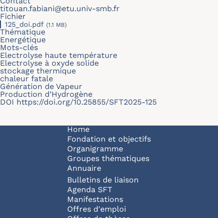
Contact
titouan.fabiani@etu.univ-smb.fr
Fichier
125_doi.pdf
(1.1 MB)
Thématique
Energétique
Mots-clés
Electrolyse haute température
Electrolyse à oxyde solide
stockage thermique
chaleur fatale
Génération de Vapeur
Production d’Hydrogène
DOI
https://doi.org/10.25855/SFT2025-125
Navigation principale
Home
Fondation et objectifs
Organigramme
Groupes thématiques
Annuaire
Bulletins de liaison
Agenda SFT
Manifestations
Offres d'emploi