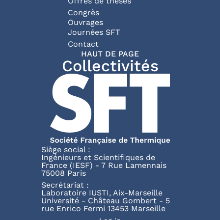
Offres de thèses
Congrès
Ouvrages
Journées SFT
Pied de page
Contact
HAUT DE PAGE
Collectivités
Siège social :
Ingénieurs et Scientifiques de
France (IESF) - 7 Rue Lamennais
75008 Paris
Secrétariat :
Laboratoire IUSTI, Aix-Marseille
Université - Château Gombert - 5
rue Enrico Fermi 13453 Marseille