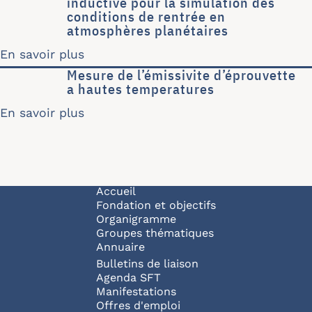
inductive pour la simulation des
conditions de rentrée en
atmosphères planétaires
En savoir plus
sur Eﬀet d’un déséquilibre thermique
Mesure de l’émissivite d’éprouvette
a hautes temperatures
En savoir plus
sur Mesure de l’émissivite d’éprouvet
Navigation principale
Accueil
Fondation et objectifs
Organigramme
Groupes thématiques
Annuaire
Bulletins de liaison
Agenda SFT
Manifestations
Offres d'emploi