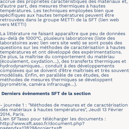
accrue des propriétés caractéristiques des matériaux et,
d’autre part, des mesures thermiques à hautes
températures. Les techniques employées bien que
spécifiques aux hautes températures peuvent être
retrouvées dans le groupe METTI de la SFT (lien web
vers METTI)
La littérature ne faisant apparaître que peu de données
au-delà de 1000°C, plusieurs laboratoires (liste des
laboratoires avec lien vers site web) se sont posés des
questions sur les méthodes de caractérisation à hautes
températures et ont développé des expérimentations.
De plus, la maîtrise du comportement du matériau
(écoulement, oxydation…), des transferts thermiques et
hydrodynamiques… conduit à des développements
complexes qui se doivent d’être maîtrisés et très souvent
modélisés. Enfin, en parallèle de ces études, des
méthodes de mesures thermiques se développent
(pyrométrie, caméra infrarouge…).
Derniers évènements SFT de la section
- journée 1 : "Méthodes de mesures et de caractérisation
des matériaux à hautes températures", Jeudi 13 Février
2014, Paris.
Lien SFTasso pour télécharger les documents :
http://www.sft.asso.fr/document.php?
pagendx=12829&project=sft