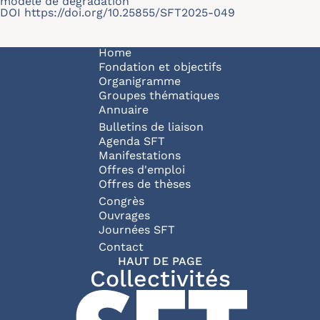
modèle de dégradation
DOI
https://doi.org/10.25855/SFT2025-049
Navigation principale
Home
Fondation et objectifs
Organigramme
Groupes thématiques
Annuaire
Bulletins de liaison
Agenda SFT
Manifestations
Offres d'emploi
Offres de thèses
Congrès
Ouvrages
Journées SFT
Pied de page
Contact
HAUT DE PAGE
Collectivités