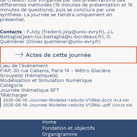
différentes méthodes (15 minutes de présentation et 15
minutes de questions), puis se conclura par une
synthèse. La journée se tiendra uniquement en
présentiel.
Contacts
: F.Joly (
frederic.joly@univ-evry.fr
), J.L
Battaglia(
jean-luc.battaglia@u-bordeaux.fr
), O.
Quéméner (
Olivier.quemener@univ-evry.fr
)
Actes de cette journée
Lieu de l'événement
FIAP, 30 rue Cabanis, Paris 14 - Métro Glacière
Groupe(s) thématique(s)
Modélisation et Simulation Numérique
Catégorie
Journée thématique SFT
Télécharger
2025-06-16-Journee-Modeles-reduits-V13Mai.docx
(51.8 KB)
2025-06-16-Journee-Modeles-reduits-V13Mai-.pdf
(332.55 KB)
Navigation principale
Home
Fondation et objectifs
Organigramme