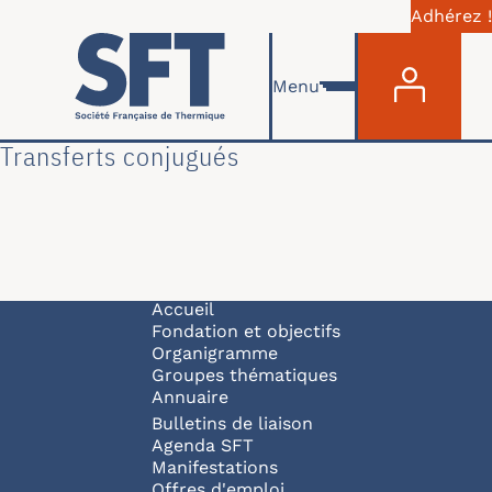
Adhérez !
Menu du com
Aller au contenu principal
Menu
Transferts conjugués
Navigation principale
Accueil
Fondation et objectifs
Organigramme
Groupes thématiques
Annuaire
Bulletins de liaison
Agenda SFT
Manifestations
Offres d'emploi