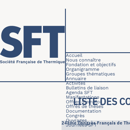
Aller au contenu principal
Navigation princip
Accueil
Nous connaître
Fondation et objectifs
Organigramme
Groupes thématiques
Annuaire
Activités
Bulletins de liaison
Agenda SFT
Manifestations
LISTE DES 
Offres d'emploi
Offres de thèses
Documentation
Congrès
Ouvrages
24ème Congrès Français de T
Journées SFT