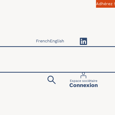
Adhérez !
French
English
Menu du compte 
Espace sociétaire
Connexion