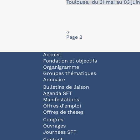
Toulouse
,
du 31 mai au 03 jui
Pagination
Page précédente
‹‹
Page 2
Navigation principale
Accueil
Fondation et objectifs
Organigramme
Groupes thématiques
Annuaire
Bulletins de liaison
Agenda SFT
Manifestations
Offres d'emploi
Offres de thèses
Congrès
Ouvrages
Journées SFT
Contact